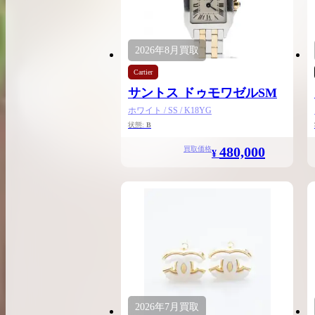
希少なリザード素材のバーキンの買取価格や
高く売るためのポイントを徹底解説
2026年
8月
買取
バーキン相場解説
Cartier
サントス ドゥモワゼルSM
ホワイト / SS / K18YG
コラムをさらにみる
状態:
B
480,000
買取価格
¥
2026年
7月
買取