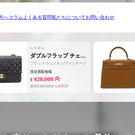
方へ
コラム
よくある質問
私たちについて
お問い合わせ
、千葉県、埼玉県
シャネル
ダブルフラップ チェー
ンショルダー25
ブラック/ラムスキン/ヴィンテージ
配送費用は当社が全額負担
現在買取相場
宅配買取
420,000
のご依頼
¥
前年¥
360,000
から
6万UP