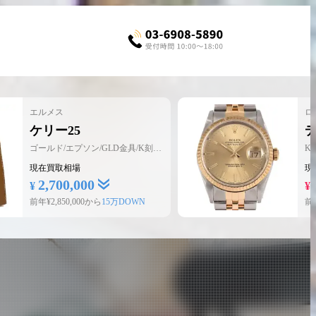
エルメス
ロ
ケリー25
デ
ゴールド/エプソン/GLD金具/K刻印/
K1
新品
現在買取相場
現
2,700,000
7
¥
¥
前年¥
2,850,000
から
15万DOWN
前年