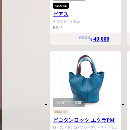
CHANEL
ピアス
ホワイト / メタル
状態:
A
40,000
買取価格
¥
2026年
7月
買取
HERMES
ピコタンロック エクラPM
ローズメキシコ / ブルーフリーダ / トリヨ