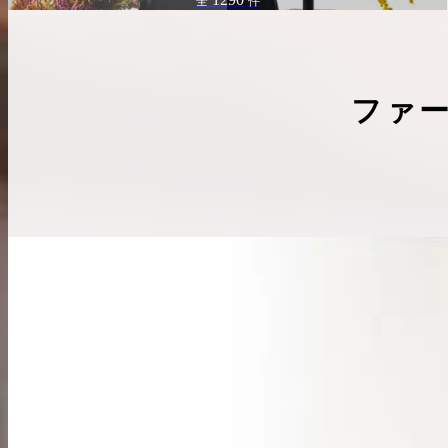
全
件
ファ