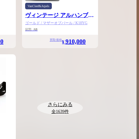
VanCleef&Arpels
ヴィンテージ アルハンブラ
ウォッチスモール
ゴールド / マザーオブパール / K18YG
状態:
AB
00
910,000
買取価格
¥
さらにみる
全
1639
件