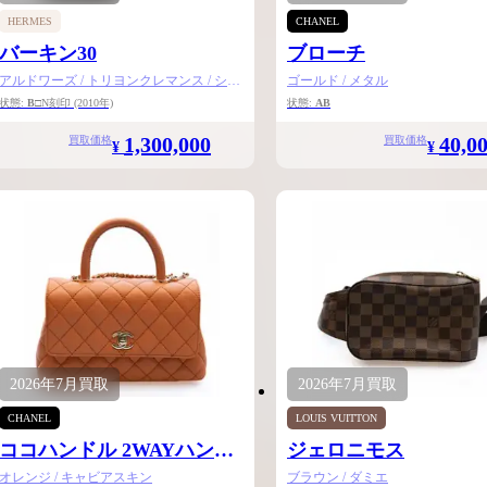
HERMES
CHANEL
バーキン30
ブローチ
アルドワーズ / トリヨンクレマンス / シル
ゴールド / メタル
バー金具
状態:
B
□N刻印
(2010年)
状態:
AB
1,300,000
40,0
買取価格
買取価格
¥
¥
2026年
7月
買取
2026年
7月
買取
CHANEL
LOUIS VUITTON
ココハンドル 2WAYハンド
ジェロニモス
バッグXS
オレンジ / キャビアスキン
ブラウン / ダミエ