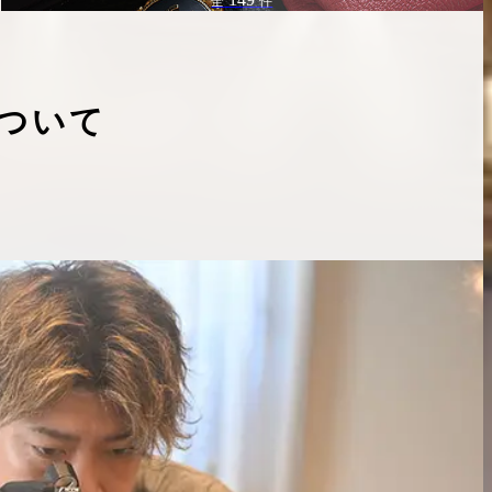
全
件
ついて