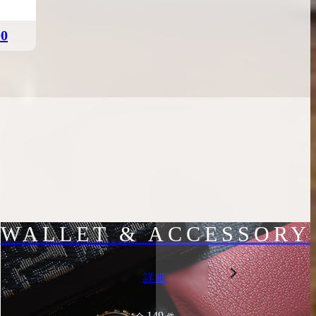
00
WALLET & ACCESSORY
詳細
149