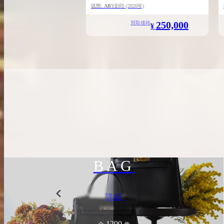
ンクレマンス / シルバー金具
状態:
AB
Y刻印
(2020年)
250,000
買取価格
¥
BAG
詳細
1290