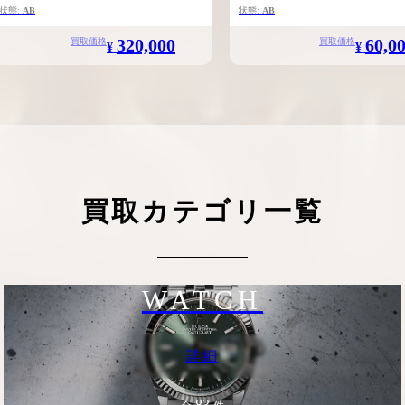
状態:
AB
状態:
AB
320,000
60,0
買取価格
買取価格
¥
¥
買取カテゴリ一覧
WATCH
詳細
83