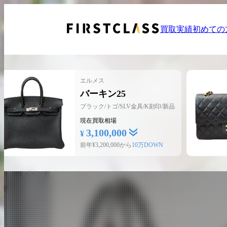
買取実績
初めての
出張エリア：東京都、神奈川県
宅配買取は全国対応！
エルメス
バーキン25
ブラック/トゴ/SLV金具/K刻印/新品
簡単入力フォームから
現在買取相場
出張買取
3,100,000
のご依頼
¥
前年¥
3,200,000
から
10万DOWN
お電話でご相談
03-6908-5890