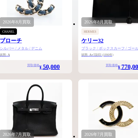
ケリーアドの買取価格が高騰中！リアルな買
ヴァンクリーフのアルハ
取相場や高く売れるコツを解説
取価格は？相場高騰で全
ップしています
2026年
8月
買取
2026年
8月
買取
ケリー相場解説
ヴァンクリ相場解
CHANEL
HERMES
ブローチ
ケリー32
シルバー / メタル / デニム
ブラック / ボックスカーフ / ゴー
状態:
A
状態:
A
○T刻印
(1990年)
50,000
770,0
買取価格
買取価格
¥
¥
2026年
7月
買取
2026年
7月
買取