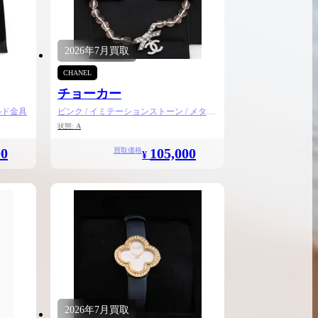
ンブラシリーズの買
ケリー35の買取価格はどれくらい？実績に基
体的に買取価格がア
づいた買取目安や査定ポイントを解説
2026年
7月
買取
ケリー相場解説
説
CHANEL
チョーカー
ルド金具
ピンク / イミテーションストーン / メタル
/ ラインストーン
状態:
A
00
105,000
買取価格
¥
2026年
7月
買取