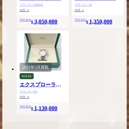
ブラック / K18WG
ブラック / SS
状態:
A
状態:
S
3,050,000
1,350,000
買取価格
買取価格
¥
¥
2021年
5月
買取
ROLEX
エクスプローラー
Ⅰ39
ブラック / SS
状態:
A
1,130,000
買取価格
¥