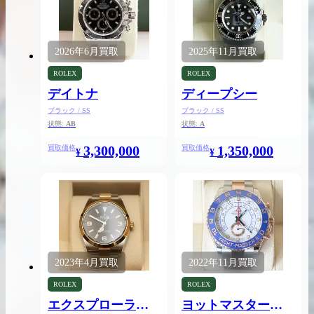
2026年
6月
買取
2025年
11月
買取
買取実績はこちらから
ROLEX
ROLEX
デイトナ
ディープシー
ブラック / SS
ブラック / SS
状態:
AB
状態:
A
3,300,000
1,350,000
買取価格
買取価格
¥
¥
2023年
4月
買取
2022年
11月
買取
ROLEX
ROLEX
エクスプローラー
ヨットマスター