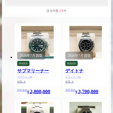
13
該当件数
件
出張買取の
宅配買取の
お申込み
お申込み
2026年
7月
買取
2026年
7月
買取
LINE査定
ROLEX
ROLEX
サブマリーナー
デイトナ
グリーン / SS
ブラック / SS
状態:
A
状態:
A
2,800,000
3,700,000
買取価格
買取価格
¥
¥