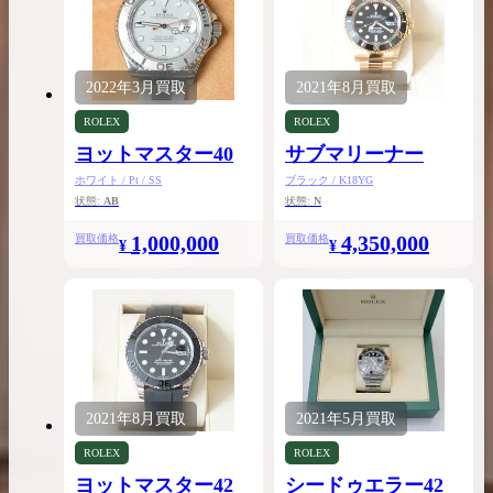
2022年
3月
買取
2021年
8月
買取
ROLEX
ROLEX
ヨットマスター40
サブマリーナー
ホワイト / Pt / SS
ブラック / K18YG
状態:
AB
状態:
N
1,000,000
4,350,000
買取価格
買取価格
¥
¥
2021年
8月
買取
2021年
5月
買取
ROLEX
ROLEX
ヨットマスター42
シードゥエラー42