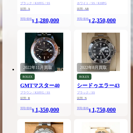
Ⅰ36
Ⅱ44
ブラック / K18YG / SS
ホワイト / SS / K18PG
状態:
A
状態:
AB
1,280,000
2,350,000
買取価格
買取価格
¥
¥
2026.04.10
2025.05.16
希少なリザード素材のバーキンの買取価格や
ケリーアドの買取価
高く売るためのポイントを徹底解説
取相場や高く売れる
バーキン相場解説
ケリー相場解
2022年
11月
買取
2022年
8月
買取
ROLEX
ROLEX
GMTマスター40
シードゥエラー43
コラムをさらにみる
ブラウン / K18YG / SS
ブラック / SS
状態:
B
状態:
N
1,350,000
1,750,000
買取価格
買取価格
¥
¥