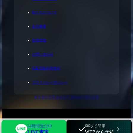
私たちについて
会社概要
採用情報
お問い合わせ
宅配買取利用規約
プライバシーポリシー
東京都公安委員会許可 第304371805541号
© 2023 FirstClass.
24時間受付中
60秒で簡単
LINE査定
WEBから予約