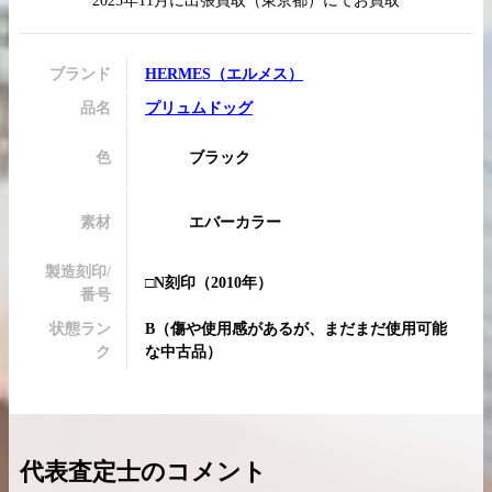
2025年11月
に
出張買取
（
東京都
）にてお買取
ブランド
HERMES
（
エルメス
）
品名
プリュムドッグ
買取実績はこちらから
色
ブラック
素材
エバーカラー
製造刻印/
□N刻印
（2010年）
番号
状態ラン
B
（
傷や使用感があるが、まだまだ使用可能
ク
な中古品
）
代表査定士のコメント