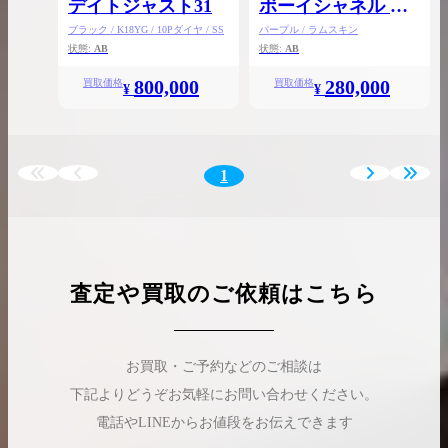
デイトジャスト31
ボーイシャネル チ
ェーンショルダー
ブラック / K18YG / 10Pダイヤ / SS
パープル / ラムスキン
状態:
AB
状態:
AB
800,000
280,000
買取価格
買取価格
¥
¥
1
査定や買取のご依頼はこちら
お買取・ご予約などのご相談は
下記よりどうぞお気軽にお問い合わせください。
電話やLINEからお値段をお伝えできます