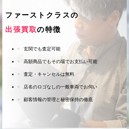
ファーストクラスの
出張買取
の特徴
2026.04.10
2025.05.16
希少なリザード素材のバーキンの買取価格や
ケリーアドの買取価
玄関でも査定可能
高く売るためのポイントを徹底解説
取相場や高く売れる
高額商品でもその場でお支払い可能
バーキン相場解説
ケリー相場解
査定・キャンセルは無料
店名のロゴなしの一般車両でお伺い
コラムをさらにみる
顧客情報の管理と秘密保持の徹底