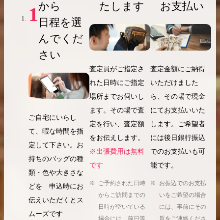
から
たします
お支払い
1
日程を選
んでくだ
さい
査定員がご指定さ
査定金額にご納得
れた日時にご指定
いただけました
場所までお伺いし
ら、その場で現金
ます。その場で査
にてお支払いいた
ご自宅にいらし
定を行い、査定額
します。ご希望者
て、暇な時間を指
をお伝えします。
には後日銀行振込
定して下さい。お
※出張費用は無料
でのお支払いも可
持ちのバッグの種
です
能です。
類・色や大きさな
ご予約された日時
お振込でのお支払
どを 申込時にお
からご訪問までの
いをご希望の場合
伝えいただくとス
日時が空いている
には、事前にその
ムーズです
場合には、前日等
旨をご連絡くださ