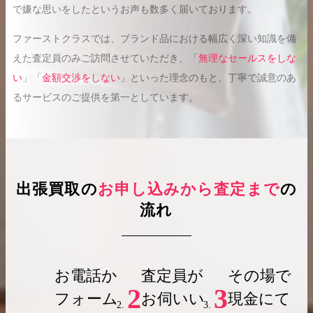
で嫌な思いをしたというお声も数多く届いております。
ファーストクラスでは、ブランド品における幅広く深い知識を備
えた査定員のみご訪問させていただき、「
無理なセールスをしな
い
」「
金額交渉をしない
」といった理念のもと、丁寧で誠意のあ
るサービスのご提供を第一としています。
出張買取の
お申し込みから査定まで
の
流れ
お電話か
査定員が
その場で
2
3
フォーム
お伺いい
現金にて