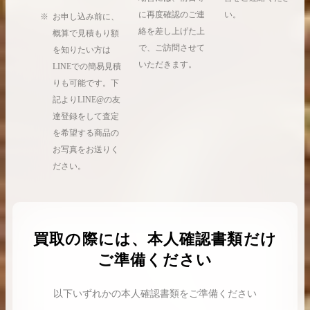
に再度確認のご連
い。
お申し込み前に、
絡を差し上げた上
概算で見積もり額
で、ご訪問させて
を知りたい方は
いただきます。
LINEでの簡易見積
りも可能です。下
記よりLINE@の友
達登録をして査定
を希望する商品の
お写真をお送りく
ださい。
買取の際には、本人確認書類だけ
ご準備ください
以下いずれかの本人確認書類をご準備ください