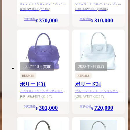
オレンジ / トリヨンクレマンス / シ
ショコラ / トリヨンクレマンス / シ
ルバー金具
ルバー金具
状態:
S
□O刻印
(2011年)
状態:
AB
□N刻印
(2010年)
370,000
310,000
買取価格
買取価格
¥
¥
2022年
10月
買取
2022年
7月
買取
HERMES
HERMES
ボリード31
ボリード31
アイリス / トリヨンクレマンス / シ
ブルーペール / トリヨンクレマンス
ルバー金具
/ シルバー金具
状態:
AB
□P刻印
(2012年)
状態:
A
Y刻印
(2020年)
301,000
720,000
買取価格
買取価格
¥
¥