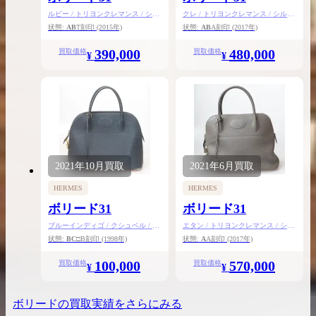
ルビー / トリヨンクレマンス / シル
クレ / トリヨンクレマンス / シルバ
バー金具
ー金具
状態:
AB
T刻印
(2015年)
状態:
AB
A刻印
(2017年)
390,000
480,000
買取価格
買取価格
¥
¥
2021年
10月
買取
2021年
6月
買取
HERMES
HERMES
ボリード31
ボリード31
ブルーインディゴ / クシュベル / ゴ
エタン / トリヨンクレマンス / シル
ールド金具
バー金具
状態:
BC
□B刻印
(1998年)
状態:
A
A刻印
(2017年)
100,000
570,000
買取価格
買取価格
¥
¥
ボリード
の買取実績をさらにみる