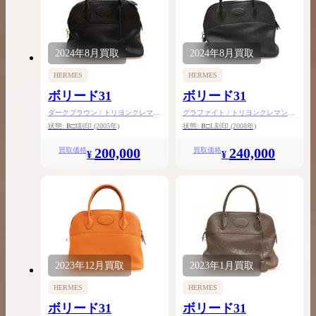
2024年
8月
買取
2024年
8月
買取
HERMES
HERMES
ボリード31
ボリード31
ダークブラウン / トリヨンクレマン
グラファイト / トリヨンクレマンス
ス / ゴールド金具
/ シルバー金具
状態:
B
□I刻印
(2005年)
状態:
B
□L刻印
(2008年)
200,000
240,000
買取価格
買取価格
¥
¥
2023年
12月
買取
2023年
1月
買取
HERMES
HERMES
ボリード31
ボリード31