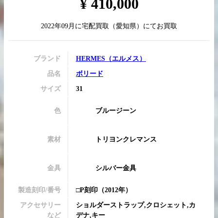
¥
410,000
2022年09月
に
宅配買取
（
愛知県
）にてお買取
買取実績はこちらから
ブランド
HERMES
（
エルメス
）
品名
ボリード
サイズ
31
色
ブルージーン
素材
トリヨンクレマンス
金具
シルバー金具
製造刻印/番号
□P刻印
（2012年）
アクセサリー
ショルダーストラップ,クロシェット,カ
など
デナ,キー