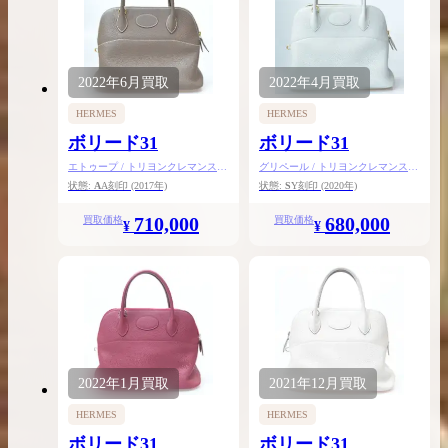
2022年
6月
買取
2022年
4月
買取
HERMES
HERMES
ボリード31
ボリード31
エトゥープ / トリヨンクレマンス /
グリペール / トリヨンクレマンス /
ゴールド金具
ゴールド金具
状態:
A
A刻印
(2017年)
状態:
S
Y刻印
(2020年)
710,000
680,000
買取価格
買取価格
¥
¥
2022年
1月
買取
2021年
12月
買取
HERMES
HERMES
ボリード31
ボリード31