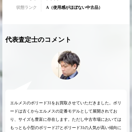
状態ランク
A
（
使用感がほぼない中古品
）
2026.04.10
2025.05.16
代表査定士のコメント
希少なリザード素材のバーキンの買取価格や
ケリーアドの買取価
高く売るためのポイントを徹底解説
取相場や高く売れる
バーキン相場解説
ケリー相場解
コラムをさらにみる
エルメスのボリード31をお買取させていただきました。ボリ
ードは古くからエルメスの定番モデルとして展開されてお
り、サイズも豊富に存在します。ただし中古市場においては
もっとも小型のボリード27とボリード31の人気が高い傾向に