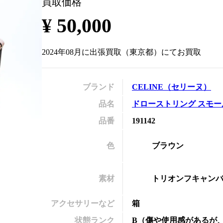
買取価格
の
¥
50,000
2024年08月
に
出張買取
（
東京都
）にてお買取
ブランド
CELINE
（
セリーヌ
）
品名
ドローストリング スモー
品番
191142
色
ブラウン
素材
トリオンフキャン
アクセサリーなど
箱
状態ランク
B
（
傷や使用感があるが