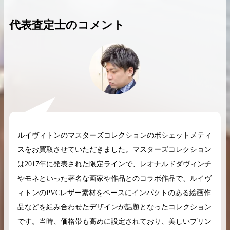
代表査定士のコメント
2026.04.10
2025.05.16
希少なリザード素材のバーキンの買取価格や
ケリーアドの買取価
高く売るためのポイントを徹底解説
取相場や高く売れる
バーキン相場解説
ケリー相場解
ルイヴィトンのマスターズコレクションのポシェットメティ
スをお買取させていただきました。マスターズコレクション
コラムをさらにみる
は2017年に発表された限定ラインで、レオナルドダヴィンチ
やモネといった著名な画家や作品とのコラボ作品で、ルイヴ
ィトンのPVCレザー素材をベースにインパクトのある絵画作
品などを組み合わせたデザインが話題となったコレクション
です。当時、価格帯も高めに設定されており、美しいプリン