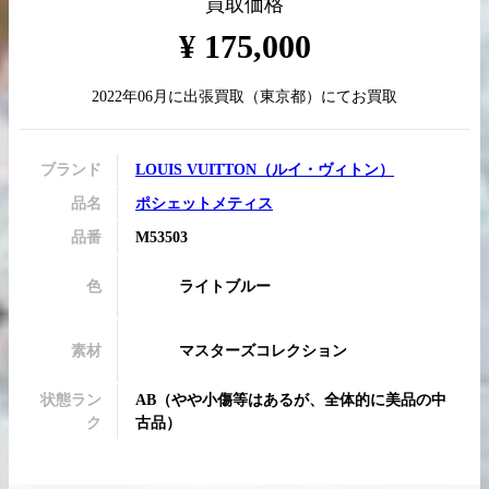
買取価格
¥
175,000
2022年06月
に
出張買取
（
東京都
）にてお買取
買取実績はこちらから
ブランド
LOUIS VUITTON
（
ルイ・ヴィトン
）
品名
ポシェットメティス
品番
M53503
色
ライトブルー
素材
マスターズコレクション
状態ラン
AB
（
やや小傷等はあるが、全体的に美品の中
ク
古品
）