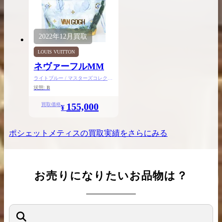
2022年
12月
買取
LOUIS VUITTON
ネヴァーフルMM
ライトブルー / マスターズコレクシ
ョン
状態:
B
155,000
買取価格
¥
ポシェットメティス
の買取実績をさらにみる
お売りになりたいお品物は？