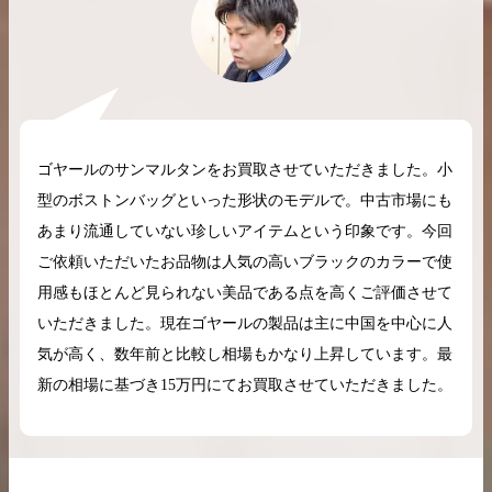
2026.04.10
2025.05.16
希少なリザード素材のバーキンの買取価格や
ケリーアドの買取価
ゴヤールのサンマルタンをお買取させていただきました。小
高く売るためのポイントを徹底解説
取相場や高く売れる
型のボストンバッグといった形状のモデルで。中古市場にも
あまり流通していない珍しいアイテムという印象です。今回
バーキン相場解説
ケリー相場解
ご依頼いただいたお品物は人気の高いブラックのカラーで使
用感もほとんど見られない美品である点を高くご評価させて
いただきました。現在ゴヤールの製品は主に中国を中心に人
コラムをさらにみる
気が高く、数年前と比較し相場もかなり上昇しています。最
新の相場に基づき15万円にてお買取させていただきました。