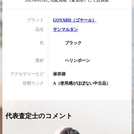
2025年01月
に
宅配買取
（
愛知県
）にてお買取
ブランド
GOYARD
（
ゴヤール
）
品名
サンマルタン
買取実績はこちらから
色
ブラック
素材
ヘリンボーン
アクセサリーなど
保存袋
状態ランク
A
（
使用感がほぼない中古品
）
代表査定士のコメント