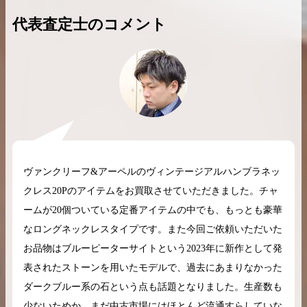
代表査定士のコメント
2026.04.10
2025.05.16
希少なリザード素材のバーキンの買取価格や
ケリーアドの買取価
高く売るためのポイントを徹底解説
取相場や高く売れる
バーキン相場解説
ケリー相場解
ヴァンクリーフ&アーペルのヴィンテージアルハンブラネッ
クレス20Pのアイテムをお買取させていただきました。チャ
ームが20個ついている定番アイテムの中でも、もっとも豪華
コラムをさらにみる
なロングネックレスタイプです。また今回ご依頼いただいた
お品物はブルーピーターサイトという2023年に新作として発
表されたストーンを用いたモデルで、過去にあまりなかった
ダークブルー系の石という点も話題となりました。生産数も
少ないためか、まだ中古市場にはほとんど流通すらしていな