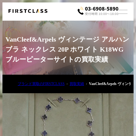
VanCleef&Arpels ヴィンテージ アルハン
ブラ ネックレス 20P ホワイト K18WG
ブルーピーターサイトの買取実績
お電話でご相談
ブランド買取のFIRSTCLASS
買取実績
VanCleef&Arpels 
03-6908-5890