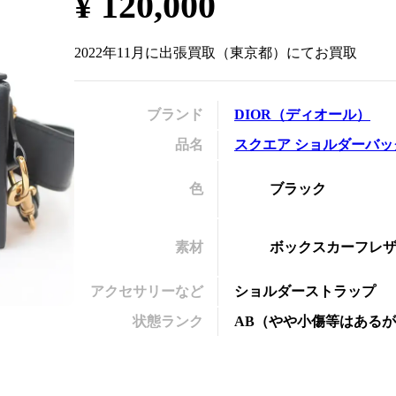
¥
120,000
の
2022年11月
に
出張買取
（
東京都
）にてお買取
ブランド
DIOR
（
ディオール
）
品名
スクエア ショルダーバッ
色
ブラック
素材
ボックスカーフレ
アクセサリーなど
ショルダーストラップ
状態ランク
AB
（
やや小傷等はあるが