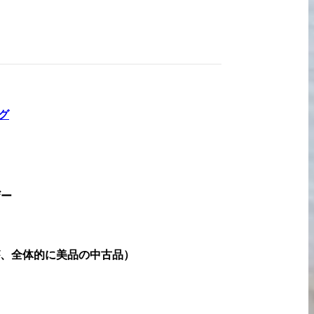
宅配買取の
お申込み
グ
ザー
、全体的に美品の中古品
）