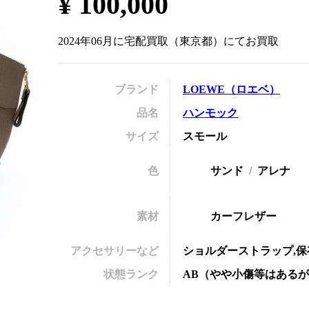
¥
100,000
の
2024年06月
に
宅配買取
（
東京都
）にてお買取
ブランド
LOEWE
（
ロエベ
）
品名
ハンモック
サイズ
スモール
色
サンド
アレナ
素材
カーフレザー
アクセサリーなど
ショルダーストラップ,保
状態ランク
AB
（
やや小傷等はあるが