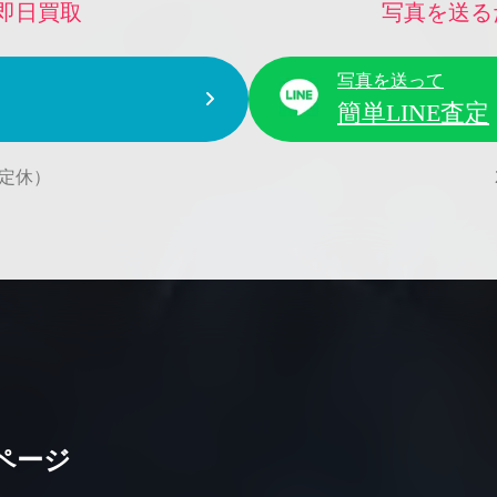
即日買取
写真を送る
写真を送って
簡単LINE査定
水曜定休）
ページ