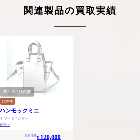
ケリーアドの買取価格が高騰中！リアルな買
ヴァンクリーフのアルハ
関連製品の買取実績
取相場や高く売れるコツを解説
取価格は？相場高騰で全
ップしています
ケリー相場解説
ヴァンクリ相場解
2022年
7月
買取
LOEWE
ハンモックミニ
ホワイト / レザー
状態:
S
120,000
買取価格
¥