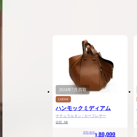
希少なリザード素材のバーキンの買取価格や
高く売るためのポイントを徹底解説
バーキン相場解説
コラムをさらにみる
2024年
7月
買取
LOEWE
ハンモックミディアム
ナチュラルタン / カーフレザー
状態:
AB
80,000
買取価格
¥