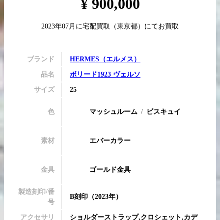
¥
900,000
2023年07月
に
宅配買取
（
東京都
）にてお買取
買取実績はこちらから
ブランド
HERMES
（
エルメス
）
品名
ボリード1923 ヴェルソ
サイズ
25
色
マッシュルーム
ビスキュイ
素材
エバーカラー
金具
ゴールド金具
製造刻印/番
B刻印
（2023年）
号
アクセサリ
ショルダーストラップ,クロシェット,カデ