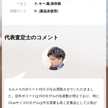
ーなど
ナ,キー,箱,保存袋
状態ランク
N
（
新品未使用
）
2026.04.10
2025.05.16
代表査定士のコメント
希少なリザード素材のバーキンの買取価格や
ケリーアドの買取価
高く売るためのポイントを徹底解説
取相場や高く売れる
バーキン相場解説
ケリー相場解
コラムをさらにみる
エルメスのボリード1923 25をお買取させていただきまし
た。近年ボリードは1923モデルの生産数が増えており、特に
25cmサイズのモデルは中古需要も高く定番品として人気が