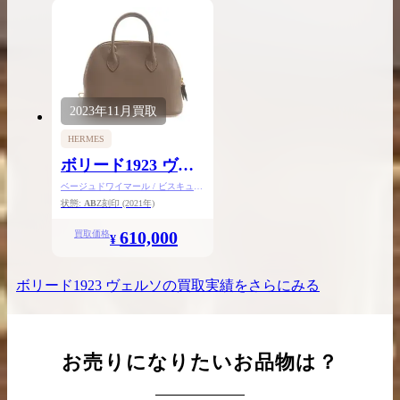
2023年
11月
買取
HERMES
ボリード1923 ヴェ
ルソ25
ベージュドワイマール / ビスキュイ
/ エバーカラー / ゴールド金具
状態:
AB
Z刻印
(2021年)
610,000
買取価格
¥
ボリード1923 ヴェルソ
の買取実績をさらにみる
お売りになりたいお品物は？