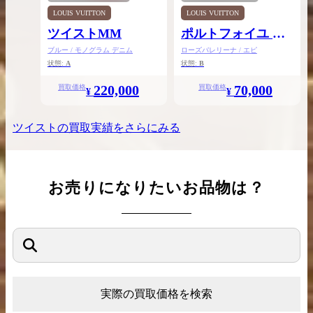
LOUIS VUITTON
LOUIS VUITTON
ツイストMM
ポルトフォイユ ツ
イストチェーン
ブルー / モノグラム デニム
ローズバレリーナ / エピ
状態:
A
状態:
B
220,000
70,000
買取価格
買取価格
¥
¥
ツイスト
の買取実績をさらにみる
お売りになりたいお品物は？
実際の買取価格を検索