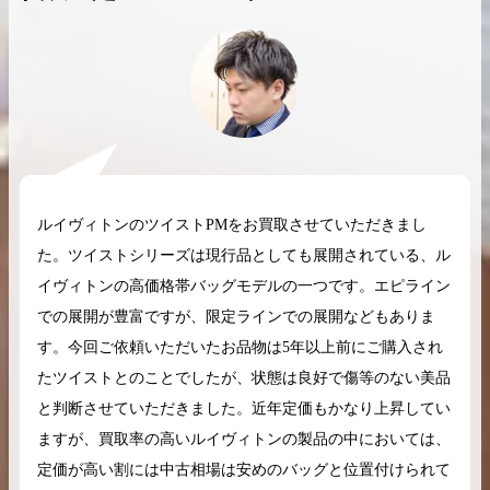
2026.04.10
2025.05.16
希少なリザード素材のバーキンの買取価格や
ケリーアドの買取価
高く売るためのポイントを徹底解説
取相場や高く売れる
ルイヴィトンのツイストPMをお買取させていただきまし
バーキン相場解説
ケリー相場解
た。ツイストシリーズは現行品としても展開されている、ル
イヴィトンの高価格帯バッグモデルの一つです。エピライン
での展開が豊富ですが、限定ラインでの展開などもありま
コラムをさらにみる
す。今回ご依頼いただいたお品物は5年以上前にご購入され
たツイストとのことでしたが、状態は良好で傷等のない美品
と判断させていただきました。近年定価もかなり上昇してい
ますが、買取率の高いルイヴィトンの製品の中においては、
定価が高い割には中古相場は安めのバッグと位置付けられて