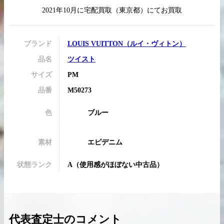
2021年10月
に
宅配買取
（
東京都
）にてお買取
ブランド
LOUIS VUITTON
（
ルイ・ヴィトン
）
買取実績はこちらから
品名
ツイスト
サイズ
PM
品番
M50273
色
ブルー
素材
エピデニム
状態ランク
A
（
使用感がほぼない中古品
）
代表査定士のコメント