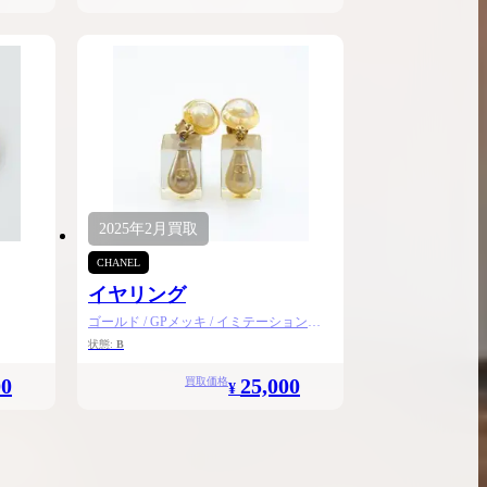
2025年
2月
買取
CHANEL
イヤリング
ゴールド / GPメッキ / イミテーションパ
ール
状態:
B
00
25,000
買取価格
¥