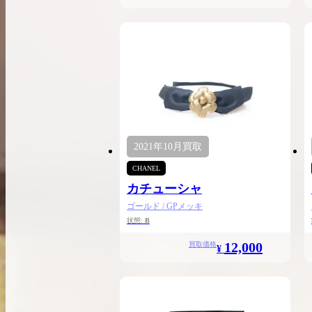
2021年
10月
買取
CHANEL
カチューシャ
ゴールド / GPメッキ
状態:
B
12,000
買取価格
¥