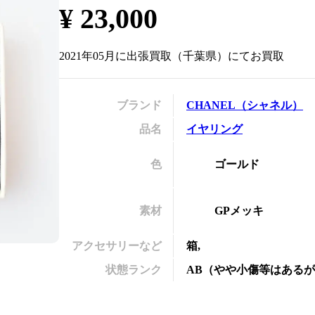
¥
23,000
の
2021年05月
に
出張買取
（
千葉県
）にてお買取
ブランド
CHANEL
（
シャネル
）
品名
イヤリング
色
ゴールド
素材
GPメッキ
アクセサリーなど
箱,
状態ランク
AB
（
やや小傷等はあるが