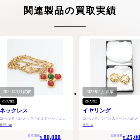
ケリーアドの買取価格が高騰中！リアルな買
ヴァンクリーフのアルハ
関連製品の買取実績
取相場や高く売れるコツを解説
取価格は？相場高騰で全
ップしています
ケリー相場解説
ヴァンクリ相場解
2022年
3月
買取
2022年
1月
買取
CHANEL
CHANEL
ネックレス
イヤリング
ゴールド / GPメッキ / イミテーションス
ゴールド / ラインストーン / GPメ
トーン
状態:
AB
状態:
B
80,000
25,0
買取価格
買取価格
¥
¥