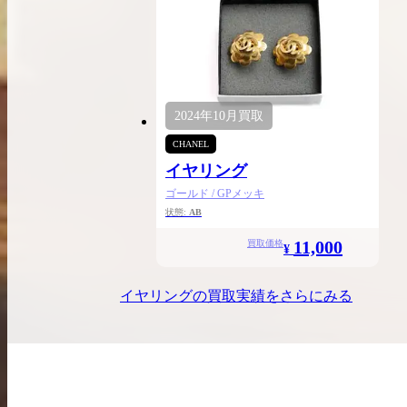
2024年
10月
買取
CHANEL
イヤリング
ゴールド / GPメッキ
状態:
AB
11,000
買取価格
¥
イヤリング
の買取実績をさらにみる