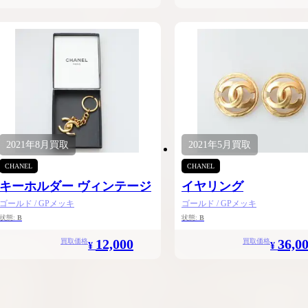
2021年
8月
買取
2021年
5月
買取
CHANEL
CHANEL
キーホルダー ヴィンテージ
イヤリング
ゴールド / GPメッキ
ゴールド / GPメッキ
状態:
B
状態:
B
12,000
36,0
買取価格
買取価格
¥
¥