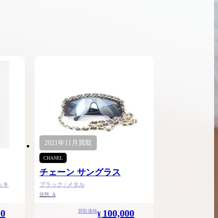
ンブラシリーズの買
ケリー35の買取価格はどれくらい？実績に基
体的に買取価格がア
づいた買取目安や査定ポイントを解説
ケリー相場解説
説
2021年
11月
買取
CHANEL
チェーン サングラス
ッキ
ブラック / メタル
状態:
A
00
100,000
買取価格
¥