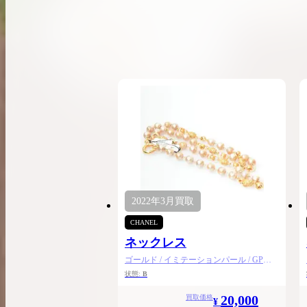
希少なリザード素材のバーキンの買取価格や
高く売るためのポイントを徹底解説
バーキン相場解説
コラムをさらにみる
2022年
3月
買取
CHANEL
ネックレス
ゴールド / イミテーションパール / GPメ
ッキ
状態:
B
20,000
買取価格
¥