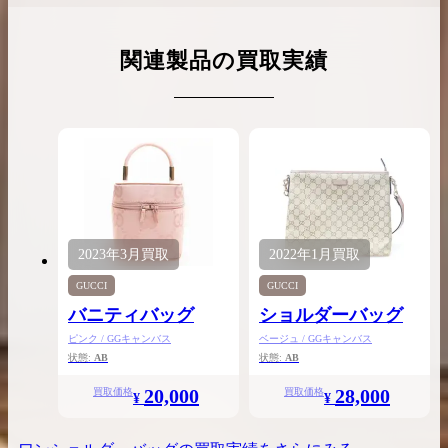
関連製品の買取実績
2023年
3月
買取
2022年
1月
買取
GUCCI
GUCCI
バニティバッグ
ショルダーバッグ
ピンク / GGキャンバス
ベージュ / GGキャンバス
状態:
AB
状態:
AB
20,000
28,000
買取価格
買取価格
¥
¥