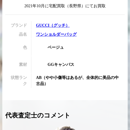
2021年10月
に
宅配買取
（
長野県
）にてお買取
ブランド
GUCCI
（
グッチ
）
買取実績はこちらから
品名
ワンショルダーバッグ
色
ベージュ
素材
GGキャンバス
状態ラン
AB
（
やや小傷等はあるが、全体的に美品の中
ク
古品
）
代表査定士のコメント