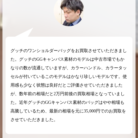
2026.04.10
2025.05.16
希少なリザード素材のバーキンの買取価格や
ケリーアドの買取価
グッチのワンショルダーバッグをお買取させていただきまし
高く売るためのポイントを徹底解説
取相場や高く売れる
た。グッチのGGキャンバス素材のモデルは中古市場でもか
なりの数が流通していますが、カラーハンドル、カラータッ
バーキン相場解説
ケリー相場解
セルが付いているこのモデルはかなり珍しいモデルです。使
用感も少なく状態は良好だとご評価させていただきました
が、数年前の相場だと2万円前後の買取相場となっていまし
コラムをさらにみる
た。近年グッチのGGキャンバス素材のバッグはやや相場も
高騰しているため、最新の相場を元に35,000円でのお買取を
させていただきました。