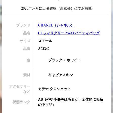
2025年07月
に
出張買取
（
東京都
）にてお買取
買取実績はこちらから
ブランド
CHANEL
（
シャネル
）
品名
CCフィリグリー 2WAYバニティバッグ
サイズ
スモール
品番
A93342
色
ブラック
ホワイト
素材
キャビアスキン
アクセサリー
カデナ,クロシェット
など
AB
（
やや小傷等はあるが、全体的に美品
状態ランク
の中古品
）