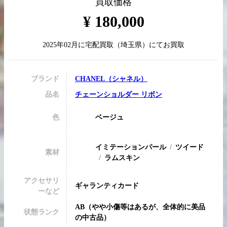
買取価格
¥
180,000
2025年02月
に
宅配買取
（
埼玉県
）にてお買取
買取実績はこちらから
ブランド
CHANEL
（
シャネル
）
品名
チェーンショルダー リボン
色
ベージュ
イミテーションパール
ツイード
素材
ラムスキン
アクセサリ
ギャランティカード
ーなど
AB
（
やや小傷等はあるが、全体的に美品
状態ランク
の中古品
）