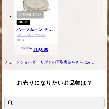
2023年
6月
買取
CHANEL
ハーフムーン チェ
ーンウォレット
ホワイト / キャビアスキン
状態:
B
110,000
買取価格
¥
チェーンショルダー リボン
の買取実績をさらにみる
お売りになりたいお品物は？