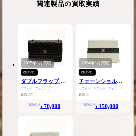
関連製品の買取実績
2025年
6月
買取
2024年
6月
買取
CHANEL
CHANEL
ダブルフラップ チ
チェーンショルダ
ェーンショルダー
ー 台形
ブラック / ラムスキン
ホワイト / ブラック / ラムスキン
状態:
BC
状態:
B
旧型
70,000
150,000
買取価格
買取価格
¥
¥