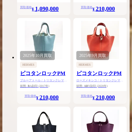
1,090,000
210,000
買取価格
買取価格
¥
¥
2025年
10月
買取
2025年
9月
買取
HERMES
HERMES
ピコタンロックPM
ピコタンロックPM
ブルーアトール / トリヨンクレマン
ローズメキシコ / トリヨンクレマン
ス / シルバー金具
ス / シルバー金具
状態:
B
A刻印
(2017年)
状態:
AB
Y刻印
(2020年)
210,000
210,000
買取価格
買取価格
¥
¥