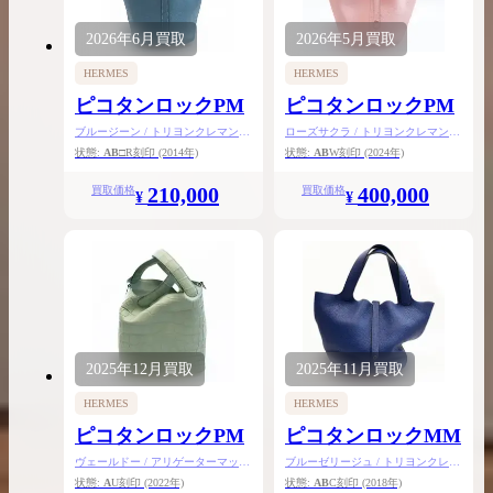
2026年
6月
買取
2026年
5月
買取
HERMES
HERMES
ピコタンロックPM
ピコタンロックPM
ブルージーン / トリヨンクレマンス
ローズサクラ / トリヨンクレマンス
/ シルバー金具
/ シルバー金具
状態:
AB
□R刻印
(2014年)
状態:
AB
W刻印
(2024年)
210,000
400,000
買取価格
買取価格
¥
¥
2025年
12月
買取
2025年
11月
買取
HERMES
HERMES
ピコタンロックPM
ピコタンロックMM
ヴェールドー / アリゲーターマット
ブルーゼリージュ / トリヨンクレマ
/ シルバー金具
ンス / シルバー金具
状態:
A
U刻印
(2022年)
状態:
AB
C刻印
(2018年)