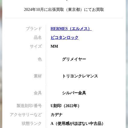
2024年10月
に
出張買取
（
東京都
）にてお買取
買取実績はこちらから
ブランド
HERMES
（
エルメス
）
品名
ピコタンロック
サイズ
MM
色
グリメイヤー
素材
トリヨンクレマンス
金具
シルバー金具
製造刻印/番号
U刻印
（2022年）
アクセサリーなど
カデナ
状態ランク
A
（
使用感がほぼない中古品
）