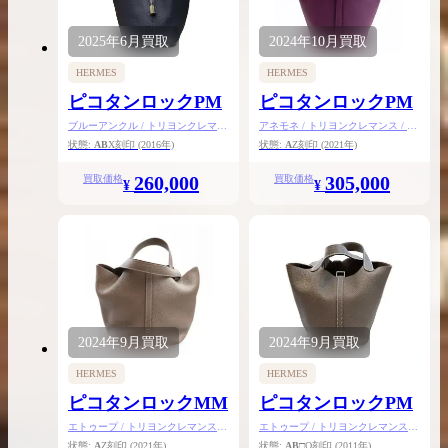
2025年
6月
買取
2024年
10月
買取
HERMES
HERMES
ピコタンロックPM
ピコタンロックPM
ブルーアンクル / トリヨンクレマン
アネモネ / トリヨンクレマンス / ゴ
ス / シルバー金具
ールド金具
状態:
AB
X刻印
(2016年)
状態:
A
Z刻印
(2021年)
260,000
305,000
買取価格
買取価格
¥
¥
2024年
9月
買取
2024年
9月
買取
HERMES
HERMES
ピコタンロックMM
ピコタンロックPM
エトゥープ / トリヨンクレマンス /
エトゥープ / トリヨンクレマンス /
シルバー金具
シルバー金具
状態:
A
Z刻印
(2021年)
状態:
AB
□O刻印
(2011年)