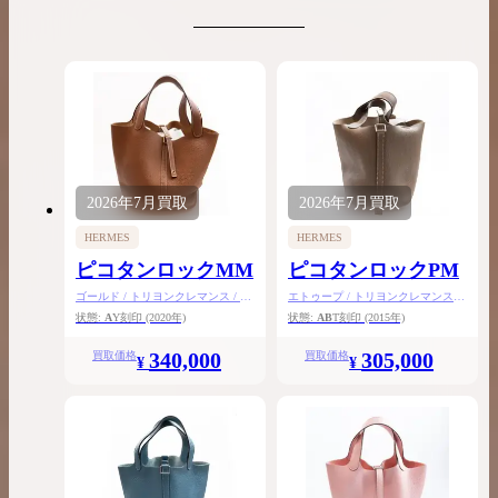
2026年
7月
買取
2026年
7月
買取
HERMES
HERMES
ピコタンロックMM
ピコタンロックPM
ゴールド / トリヨンクレマンス / ゴ
エトゥープ / トリヨンクレマンス /
ールド金具
シルバー金具
状態:
A
Y刻印
(2020年)
状態:
AB
T刻印
(2015年)
340,000
305,000
買取価格
買取価格
¥
¥