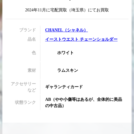
2024年11月
に
宅配買取
（
埼玉県
）にてお買取
買取実績はこちらから
ブランド
CHANEL
（
シャネル
）
品名
イーストウエスト チェーンショルダー
色
ホワイト
素材
ラムスキン
アクセサリー
ギャランティカード
など
AB
（
やや小傷等はあるが、全体的に美品
状態ランク
の中古品
）