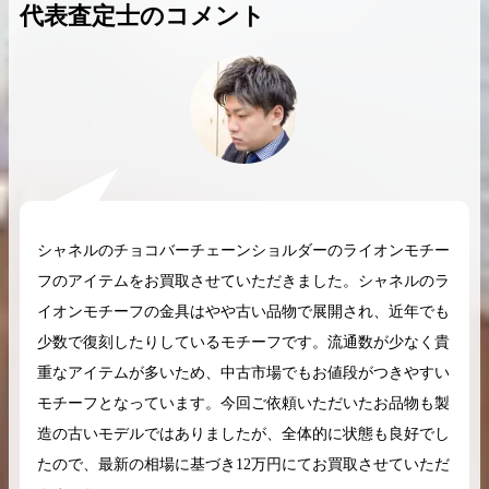
代表査定士のコメント
2026.04.10
2025.05.16
希少なリザード素材のバーキンの買取価格や
ケリーアドの買取価
高く売るためのポイントを徹底解説
取相場や高く売れる
バーキン相場解説
ケリー相場解
シャネルのチョコバーチェーンショルダーのライオンモチー
フのアイテムをお買取させていただきました。シャネルのラ
イオンモチーフの金具はやや古い品物で展開され、近年でも
コラムをさらにみる
少数で復刻したりしているモチーフです。流通数が少なく貴
重なアイテムが多いため、中古市場でもお値段がつきやすい
モチーフとなっています。今回ご依頼いただいたお品物も製
造の古いモデルではありましたが、全体的に状態も良好でし
たので、最新の相場に基づき12万円にてお買取させていただ