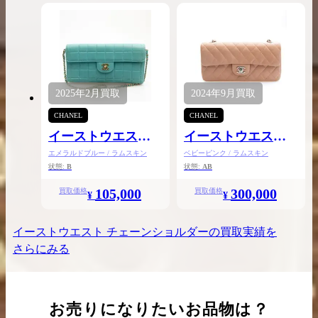
2025年
2月
買取
2024年
9月
買取
CHANEL
CHANEL
イーストウエスト
イーストウエスト
チェーンショルダ
チェーンショルダ
エメラルドブルー / ラムスキン
ベビーピンク / ラムスキン
状態:
B
状態:
AB
ー
ー
105,000
300,000
買取価格
買取価格
¥
¥
イーストウエスト チェーンショルダー
の買取実績を
さらにみる
お売りになりたいお品物は？