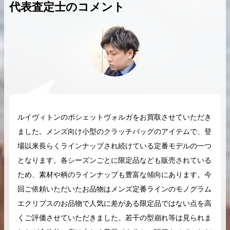
代表査定士のコメント
2026.04.10
2025.05.16
希少なリザード素材のバーキンの買取価格や
ケリーアドの買取価
高く売るためのポイントを徹底解説
取相場や高く売れる
バーキン相場解説
ケリー相場解
ルイヴィトンのポシェットヴォルガをお買取させていただき
ました。メンズ向け小型のクラッチバッグのアイテムで、登
場以来長らくラインナップされ続けている定番モデルの一つ
コラムをさらにみる
となります。各シーズンごとに限定品なども販売されている
ため、素材や柄のラインナップも豊富な傾向にあります。今
回ご依頼いただいたお品物はメンズ定番ラインのモノグラム
エクリプスのお品物で人気に差がある限定品ではない点を高
くご評価させていただきました。若干の型崩れ等は見られま