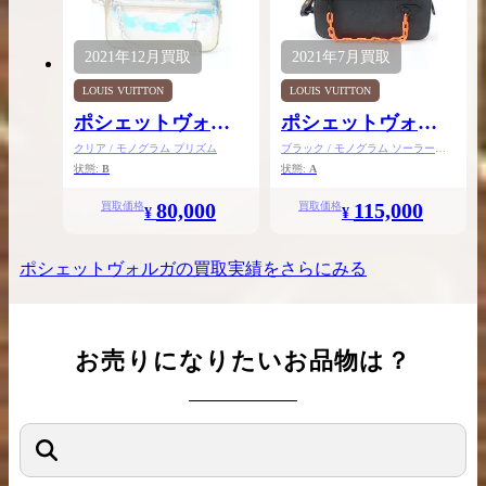
2021年
12月
買取
2021年
7月
買取
LOUIS VUITTON
LOUIS VUITTON
ポシェットヴォル
ポシェットヴォル
ガ
ガ
クリア / モノグラム プリズム
ブラック / モノグラム ソーラーレ
イ
状態:
B
状態:
A
80,000
115,000
買取価格
買取価格
¥
¥
ポシェットヴォルガ
の買取実績をさらにみる
お売りになりたいお品物は？