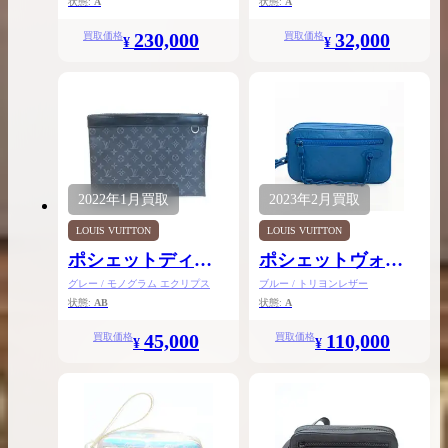
状態:
A
状態:
A
230,000
32,000
買取価格
買取価格
¥
¥
2022年
1月
買取
2023年
2月
買取
LOUIS VUITTON
LOUIS VUITTON
ポシェットディス
ポシェットヴォル
カバリー
ガ
グレー / モノグラム エクリプス
ブルー / トリヨンレザー
状態:
AB
状態:
A
45,000
110,000
買取価格
買取価格
¥
¥