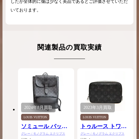
したが全体的に傷は少なく美品であるとご評価させていただ
いております。
関連製品の買取実績
2024年
8月
買取
2023年
3月
買取
LOUIS VUITTON
LOUIS VUITTON
ソミュール バック
トゥルース トワレ
PM
パック
グレー / モノグラム エクリプス
グレー / モノグラム エクリプス