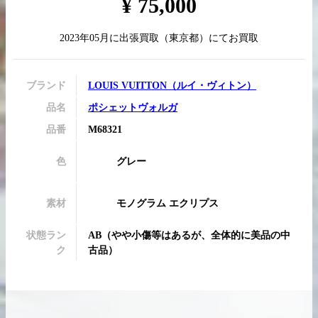
¥
75,000
2023年05月
に
出張買取
（
東京都
）にてお買取
買取実績はこちらから
ブランド
LOUIS VUITTON
（
ルイ・ヴィトン
）
品名
ポシェットヴォルガ
品番
M68321
色
グレー
素材
モノグラム エクリプス
状態ラン
AB
（
やや小傷等はあるが、全体的に美品の中
ク
古品
）