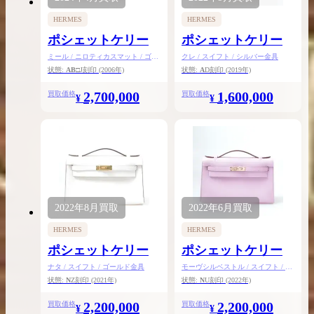
HERMES
HERMES
ポシェットケリー
ポシェットケリー
ミール / ニロティカスマット / ゴー
クレ / スイフト / シルバー金具
ルド金具
状態:
AB
□J刻印
(2006年)
状態:
A
D刻印
(2019年)
2,700,000
1,600,000
買取価格
買取価格
¥
¥
2022年
8月
買取
2022年
6月
買取
HERMES
HERMES
ポシェットケリー
ポシェットケリー
ナタ / スイフト / ゴールド金具
モーヴシルベストル / スイフト / ロ
ーズゴールド金具
状態:
N
Z刻印
(2021年)
状態:
N
U刻印
(2022年)
2,200,000
2,200,000
買取価格
買取価格
¥
¥