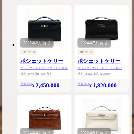
2025年
2月
買取
2024年
7月
買取
HERMES
HERMES
ポシェットケリー
ポシェットケリー
ブラック / スイフト / ゴールド金具
ブラック / エバーカラー / シルバー
金具
状態:
N
W刻印
(2024年)
状態:
AB
□H刻印
(2004年)
2,450,000
1,820,000
買取価格
買取価格
¥
¥
2024年
4月
買取
2022年
9月
買取