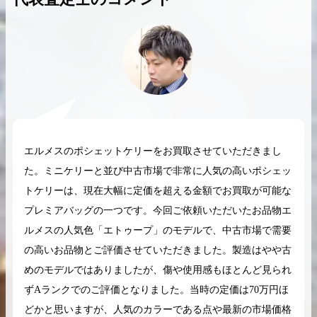
2026.04.10
2025.05.16
希少なリザード素材のバーキンの買取価格や
ケリーアドの買取価
高く売るためのポイントを徹底解説
取相場や高く売れる
エルメスのポシェットケリーをお買取させていただきまし
バーキン相場解説
ケリー相場解
た。ミニケリーと並び中古市場で非常に人気の高いポシェッ
トケリーは、現在大幅に定価を超える金額でお買取が可能な
プレミアバッグの一つです。今回ご依頼いただいたお品物エ
コラムをさらにみる
ルメスの人気色「エトゥープ」のモデルで、中古市場で需要
の高いお品物とご評価させていただきました。製造はやや古
めのモデルではありましたが、傷や使用感もほとんど見られ
ずAランクでのご評価となりました。当時の定価は70万円ほ
どかと思いますが、人気のカラーである点や最新の市場価格