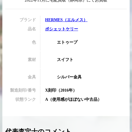
2022年11月
に
宅配買取
（
静岡県
）にてお買取
ブランド
HERMES
（
エルメス
）
品名
ポシェットケリー
買取実績はこちらから
色
エトゥープ
素材
スイフト
金具
シルバー金具
製造刻印/番号
X刻印
（2016年）
状態ランク
A
（
使用感がほぼない中古品
）
代表査定士のコメント