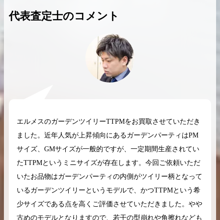
代表査定士のコメント
2026.04.10
2025.05.16
希少なリザード素材のバーキンの買取価格や
ケリーアドの買取価
高く売るためのポイントを徹底解説
取相場や高く売れる
バーキン相場解説
ケリー相場解
エルメスのガーデンツイリーTTPMをお買取させていただき
ました。近年人気が上昇傾向にあるガーデンパーティはPM
サイズ、GMサイズが一般的ですが、一定期間生産されてい
コラムをさらにみる
たTTPMというミニサイズが存在します。今回ご依頼いただ
いたお品物はガーデンパーティの内側がツイリー柄となって
いるガーデンツイリーというモデルで、かつTTPMという希
少サイズである点を高くご評価させていただきました。やや
古めのモデルとなりますので、若干の型崩れや角擦れなども