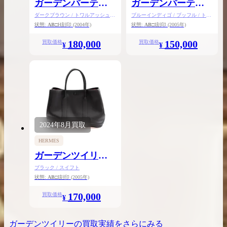
ガーデンパーティ
ガーデンパーティ
TTPM
TTPM
ダークブラウン / トワルアッシュ /
ブルーインディゴ / ブッフル / トワ
シルバー金具
ルオフィシエ / シルバー金具
状態:
AB
□H刻印
(2004年)
状態:
AB
□I刻印
(2005年)
180,000
150,000
買取価格
買取価格
¥
¥
2024年
8月
買取
HERMES
ガーデンツイリー
TPM
ブラック / スイフト
状態:
AB
□I刻印
(2005年)
170,000
買取価格
¥
ガーデンツイリー
の買取実績をさらにみる