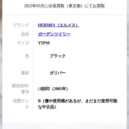
2022年03月
に
出張買取
（
東京都
）にてお買取
ブランド
HERMES
（
エルメス
）
買取実績はこちらから
品名
ガーデンツイリー
サイズ
TTPM
色
ブラック
素材
ガリバー
製造刻印/
□I刻印
（2005年）
番号
状態ラン
B
（
傷や使用感があるが、まだまだ使用可能
ク
な中古品
）