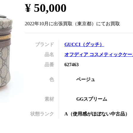
¥
50,000
の
2022年10月
に
出張買取
（
東京都
）にてお買取
ブランド
GUCCI
（
グッチ
）
品名
オフディア コスメティックケー
品番
627463
色
ベージュ
素材
GGスプリーム
状態ランク
A
（
使用感がほぼない中古品
）