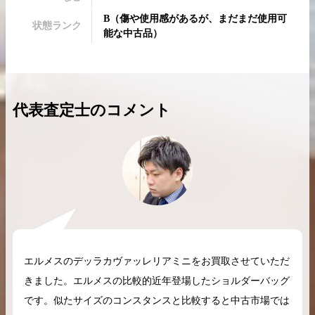
B
（
傷や使用感があるが、まだまだ使用可
状態ランク
能な中古品
）
2026.04.10
2025.05.16
代表査定士のコメント
希少なリザード素材のバーキンの買取価格や
ケリーアドの買取価
高く売るためのポイントを徹底解説
取相場や高く売れる
バーキン相場解説
ケリー相場解
コラムをさらにみる
エルメスのデッラカヴァッレリアミニをお買取させていただ
きました。エルメスの比較的近年登場したショルダーバッグ
です。似たサイズのコンスタンスと比較すると中古市場では