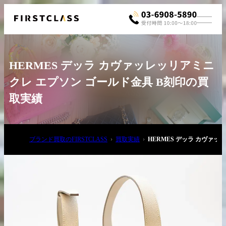
HERMES デッラ カヴァッレッリアミニ
クレ エプソン ゴールド金具 B刻印の買
取実績
お電話でご相談
ブランド買取のFIRSTCLASS
買取実績
HERMES デッラ カヴァッ
03-6908-5890