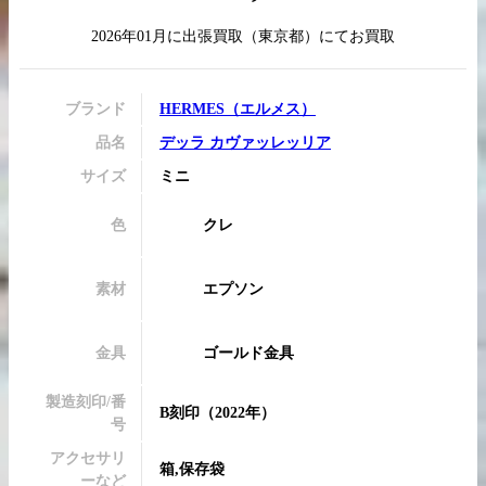
2026年01月
に
出張買取
（
東京都
）にてお買取
買取実績はこちらから
ブランド
HERMES
（
エルメス
）
品名
デッラ カヴァッレッリア
サイズ
ミニ
色
クレ
素材
エプソン
金具
ゴールド金具
製造刻印/番
B刻印
（2022年）
号
アクセサリ
箱,保存袋
ーなど