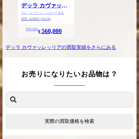
デッラ カヴァッレ
ッリアミニ
クレ / エプソン / シルバー金具
状態:
A
Z刻印
(2021年)
560,000
買取価格
¥
デッラ カヴァッレッリア
の買取実績をさらにみる
お売りになりたいお品物は？
実際の買取価格を検索