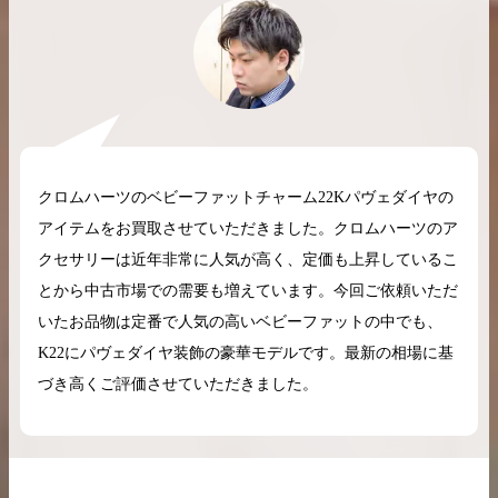
2026.04.10
2025.05.16
希少なリザード素材のバーキンの買取価格や
ケリーアドの買取価
高く売るためのポイントを徹底解説
取相場や高く売れる
クロムハーツのベビーファットチャーム22Kパヴェダイヤの
アイテムをお買取させていただきました。クロムハーツのア
バーキン相場解説
ケリー相場解
クセサリーは近年非常に人気が高く、定価も上昇しているこ
とから中古市場での需要も増えています。今回ご依頼いただ
いたお品物は定番で人気の高いベビーファットの中でも、
コラムをさらにみる
K22にパヴェダイヤ装飾の豪華モデルです。最新の相場に基
づき高くご評価させていただきました。