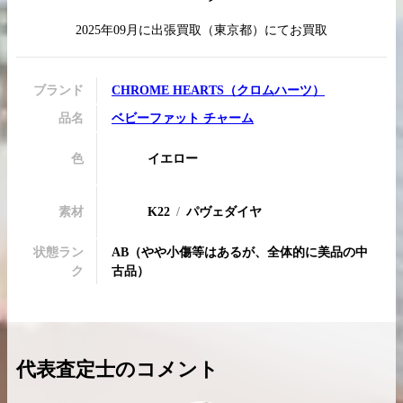
2025年09月
に
出張買取
（
東京都
）にてお買取
買取実績はこちらから
ブランド
CHROME HEARTS
（
クロムハーツ
）
品名
ベビーファット チャーム
色
イエロー
素材
K22
パヴェダイヤ
状態ラン
AB
（
やや小傷等はあるが、全体的に美品の中
ク
古品
）
代表査定士のコメント