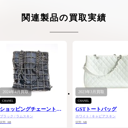
ケリーアドの買取価格が高騰中！リアルな買
ヴァンクリーフのアルハ
取相場や高く売れるコツを解説
取価格は？相場高騰で全
関連製品の買取実績
ップしています
ケリー相場解説
ヴァンクリ相場解
2024年
4月
買取
2023年
3月
買取
CHANEL
CHANEL
ショッピングチェーントー
GSTトートバッグ
ト
ブラック / ラムスキン
ホワイト / キャビアスキン
状態:
AB
状態:
AB