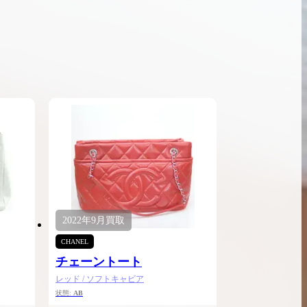
ンブラシリーズの買
ケリー35の買取価格はどれくらい？実績に基
体的に買取価格がア
づいた買取目安や査定ポイントを解説
ケリー相場解説
説
2022年
9月
買取
CHANEL
チェーントート
レッド / ソフトキャビア
状態:
AB