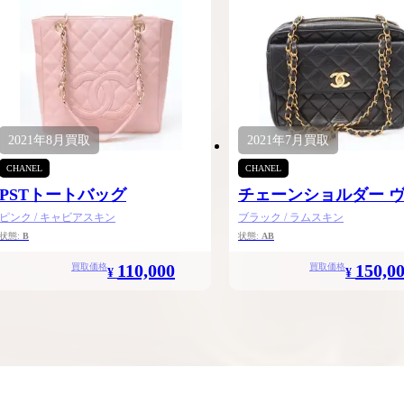
2021年
8月
買取
2021年
7月
買取
CHANEL
CHANEL
PSTトートバッグ
チェーンショルダー 
テージ
ピンク / キャビアスキン
ブラック / ラムスキン
状態:
B
状態:
AB
110,000
150,0
買取価格
買取価格
¥
¥