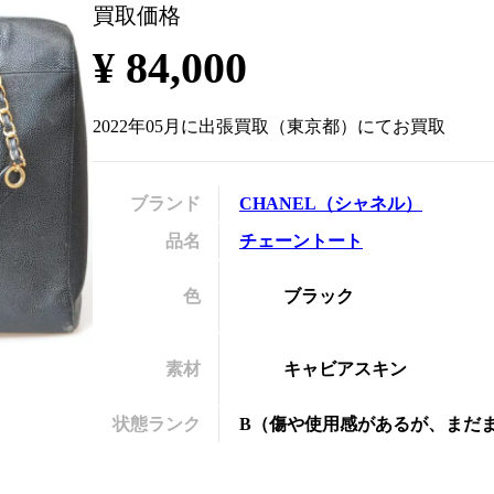
買取価格
の
¥
84,000
2022年05月
に
出張買取
（
東京都
）にてお買取
ブランド
CHANEL
（
シャネル
）
品名
チェーントート
色
ブラック
素材
キャビアスキン
状態ランク
B
（
傷や使用感があるが、まだ