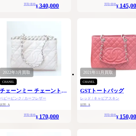
340,000
145,0
買取価格
買取価格
¥
¥
2022年
3月
買取
2021年
11月
買取
CHANEL
CHANEL
チェーンミー チェーントー
GSTトートバッグ
ト
ベビーピンク / カーフレザー
レッド / キャビアスキン
状態:
A
状態:
A
170,000
150,0
買取価格
買取価格
¥
¥