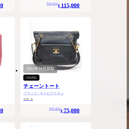
00
115,000
買取価格
¥
2021年
10月
買取
CHANEL
チェーントート
ブラック / キャビアスキン
状態:
B
00
75,000
買取価格
¥