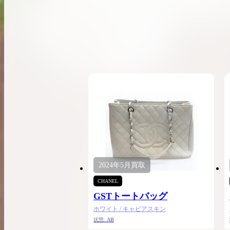
希少なリザード素材のバーキンの買取価格や
高く売るためのポイントを徹底解説
バーキン相場解説
コラムをさらにみる
2024年
5月
買取
CHANEL
GSTトートバッグ
ホワイト / キャビアスキン
状態:
AB