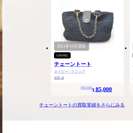
2021年
10月
買取
CHANEL
チェーントート
ネイビー / ラフィア
状態:
B
85,000
買取価格
¥
チェーントート
の買取実績をさらにみる