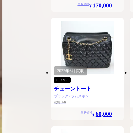
170,000
買取価格
¥
2022年
6月
買取
CHANEL
チェーントート
ブラック / ラムスキン
状態:
AB
60,000
買取価格
¥