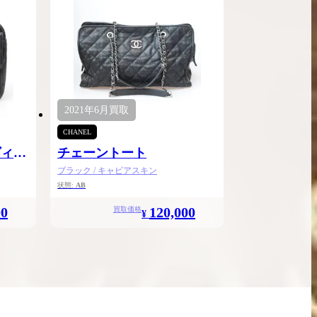
2021年
6月
買取
CHANEL
ヴィン
チェーントート
ブラック / キャビアスキン
状態:
AB
00
120,000
買取価格
¥