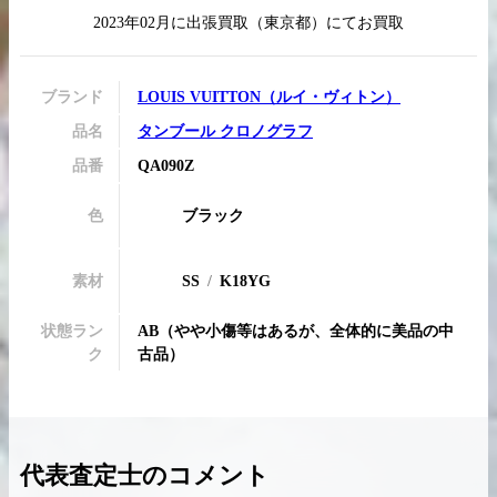
2023年02月
に
出張買取
（
東京都
）にてお買取
ブランド
LOUIS VUITTON
（
ルイ・ヴィトン
）
買取実績はこちらから
品名
タンブール クロノグラフ
品番
QA090Z
色
ブラック
素材
SS
K18YG
状態ラン
AB
（
やや小傷等はあるが、全体的に美品の中
ク
古品
）
代表査定士のコメント