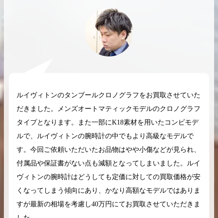
2026.04.10
2025.05.16
希少なリザード素材のバーキンの買取価格や
ケリーアドの買取価
高く売るためのポイントを徹底解説
取相場や高く売れる
ルイヴィトンのタンブールクロノグラフをお買取させていた
だきました。メンズオートマティックモデルのクロノグラフ
バーキン相場解説
ケリー相場解
タイプとなります。また一部にK18素材を用いたコンビモデ
ルで、ルイヴィトンの腕時計の中でもより高級なモデルで
す。今回ご依頼いただいたお品物はやや小傷などが見られ、
コラムをさらにみる
付属品や保証書がない点も減額となってしまいました。ルイ
ヴィトンの腕時計はどうしても定価に対しての買取価格が安
くなってしまう傾向にあり、かなり高額なモデルではありま
すが最新の相場を考慮し40万円にてお買取させていただきま
した。