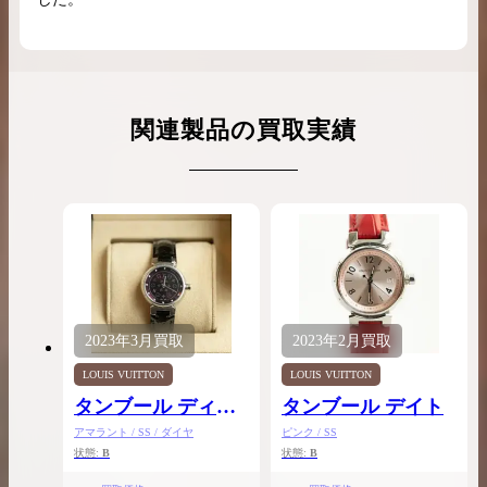
関連製品の買取実績
2023年
3月
買取
2023年
2月
買取
LOUIS VUITTON
LOUIS VUITTON
タンブール ディス
タンブール デイト
クアマラント
アマラント / SS / ダイヤ
ピンク / SS
状態:
B
状態:
B