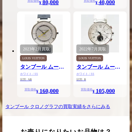
80,000
40,000
買取価格
買取価格
¥
¥
2023年
2月
買取
2022年
7月
買取
LOUIS VUITTON
LOUIS VUITTON
タンブール ムーン
タンブール ムーン
GMT
スターMM
ホワイト / SS
ホワイト / SS
状態:
AB
状態:
B
160,000
105,000
買取価格
買取価格
¥
¥
タンブール クロノグラフ
の買取実績をさらにみる
お売りになりたいお品物は？