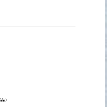
宅配買取の
お申込み
古品
）