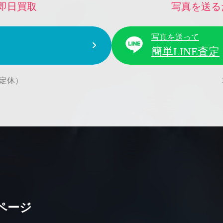
即日買取
写真を送る
写真を送って
簡単LINE査定
水曜定休）
ページ