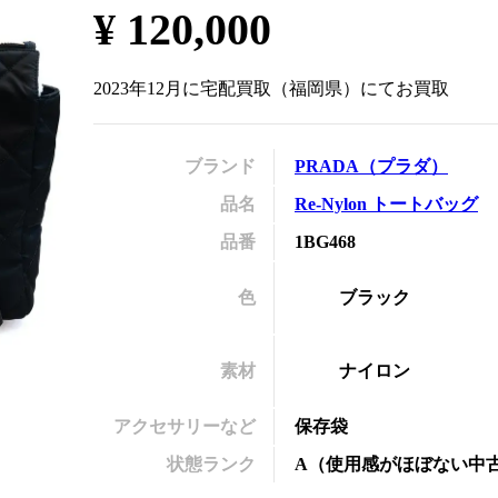
¥
120,000
の
2023年12月
に
宅配買取
（
福岡県
）にてお買取
ブランド
PRADA
（
プラダ
）
品名
Re-Nylon トートバッグ
品番
1BG468
色
ブラック
素材
ナイロン
アクセサリーなど
保存袋
状態ランク
A
（
使用感がほぼない中