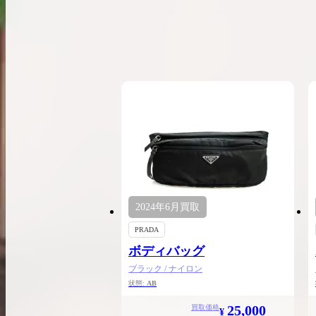
希少なリザード素材のバーキンの買取価格や
高く売るためのポイントを徹底解説
バーキン相場解説
コラムをさらにみる
2024年
6月
買取
PRADA
ボディバッグ
ブラック / ナイロン
状態:
AB
25,000
買取価格
¥