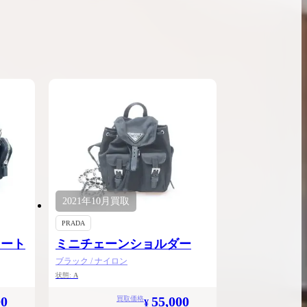
ンブラシリーズの買
ケリー35の買取価格はどれくらい？実績に基
体的に買取価格がア
づいた買取目安や査定ポイントを解説
ケリー相場解説
説
2021年
10月
買取
PRADA
スート
ミニチェーンショルダー
ブラック / ナイロン
状態:
A
00
55,000
買取価格
¥