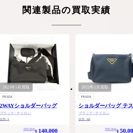
ケリーアドの買取価格が高騰中！リアルな買
ヴァンクリーフのアルハ
関連製品の買取実績
取相場や高く売れるコツを解説
取価格は？相場高騰で全
ップしています
ケリー相場解説
ヴァンクリ相場解
2023年
5月
買取
2022年
2月
買取
PRADA
PRADA
2WAYショルダーバッグ
ショルダーバッグ テ
ブラック / ナイロン
ブラック / ナイロン
状態:
S
状態:
AB
140,000
50,0
買取価格
買取価格
¥
¥