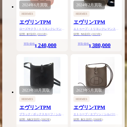
2024年
6月
買取
2024年
2月
買取
HERMES
HERMES
エヴリンTPM
エヴリンTPM
ローズサクラ / トリヨンクレマンス
エトゥープ / トリヨンクレマンス /
/ シルバー金具
ゴールド金具
状態:
B
T刻印
(2015年)
状態:
N
B刻印
(2023年)
240,000
380,000
買取価格
買取価格
¥
¥
2023年
10月
買取
2023年
5月
買取
HERMES
HERMES
エヴリンTPM
エヴリンTPM
ブラック / ボックスカーフ / シルバ
エトゥープ / エプソン / シルバー金
ー金具
具
状態:
AB
□F刻印
(2002年)
状態:
B
□L刻印
(2008年)