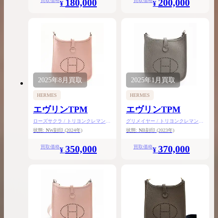
180,000
200,000
買取価格
買取価格
¥
¥
2025年
8月
買取
2025年
1月
買取
HERMES
HERMES
エヴリンTPM
エヴリンTPM
ローズサクラ / トリヨンクレマンス
グリメイヤー / トリヨンクレマンス
/ シルバー金具
/ シルバー金具
状態:
N
W刻印
(2024年)
状態:
N
B刻印
(2023年)
350,000
370,000
買取価格
買取価格
¥
¥