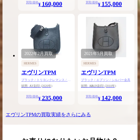
160,000
155,000
買取価格
買取価格
¥
¥
2022年
2月
買取
2021年
5月
買取
HERMES
HERMES
エヴリンTPM
エヴリンTPM
ブラック / トリヨンクレマンス / シ
ブラック / エプソン / シルバー金具
ルバー金具
状態:
A
Y刻印
(2020年)
状態:
AB
□N刻印
(2010年)
235,000
142,000
買取価格
買取価格
¥
¥
エヴリンTPM
の買取実績をさらにみる