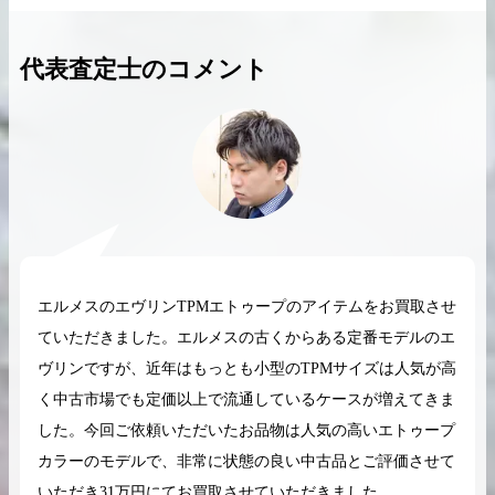
代表査定士のコメント
2026.04.10
2025.05.16
希少なリザード素材のバーキンの買取価格や
ケリーアドの買取価
高く売るためのポイントを徹底解説
取相場や高く売れる
バーキン相場解説
ケリー相場解
エルメスのエヴリンTPMエトゥープのアイテムをお買取させ
ていただきました。エルメスの古くからある定番モデルのエ
コラムをさらにみる
ヴリンですが、近年はもっとも小型のTPMサイズは人気が高
く中古市場でも定価以上で流通しているケースが増えてきま
した。今回ご依頼いただいたお品物は人気の高いエトゥープ
カラーのモデルで、非常に状態の良い中古品とご評価させて
いただき31万円にてお買取させていただきました。