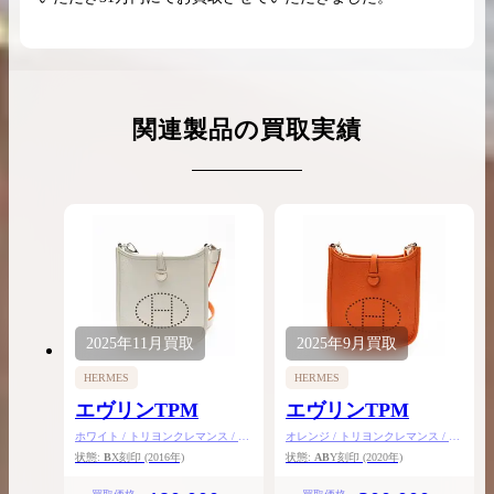
関連製品の買取実績
2025年
11月
買取
2025年
9月
買取
HERMES
HERMES
エヴリンTPM
エヴリンTPM
ホワイト / トリヨンクレマンス / シ
オレンジ / トリヨンクレマンス / シ
ルバー金具
ルバー金具
状態:
B
X刻印
(2016年)
状態:
AB
Y刻印
(2020年)