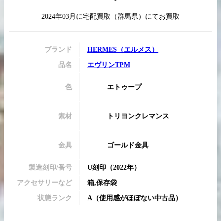
2024年03月
に
宅配買取
（
群馬県
）にてお買取
買取実績はこちらから
ブランド
HERMES
（
エルメス
）
品名
エヴリンTPM
色
エトゥープ
素材
トリヨンクレマンス
金具
ゴールド金具
製造刻印/番号
U刻印
（2022年）
アクセサリーなど
箱,保存袋
状態ランク
A
（
使用感がほぼない中古品
）