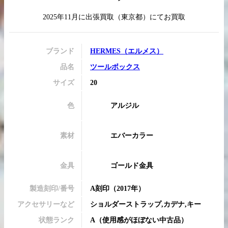
2025年11月
に
出張買取
（
東京都
）にてお買取
買取実績はこちらから
ブランド
HERMES
（
エルメス
）
品名
ツールボックス
サイズ
20
色
アルジル
素材
エバーカラー
金具
ゴールド金具
製造刻印/番号
A刻印
（2017年）
アクセサリーなど
ショルダーストラップ,カデナ,キー
状態ランク
A
（
使用感がほぼない中古品
）