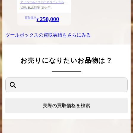
グリペール / エバーカラー / シルバ
ー金具
状態:
B
□R刻印
(2014年)
250,000
買取価格
¥
ツールボックス
の買取実績をさらにみる
お売りになりたいお品物は？
実際の買取価格を検索