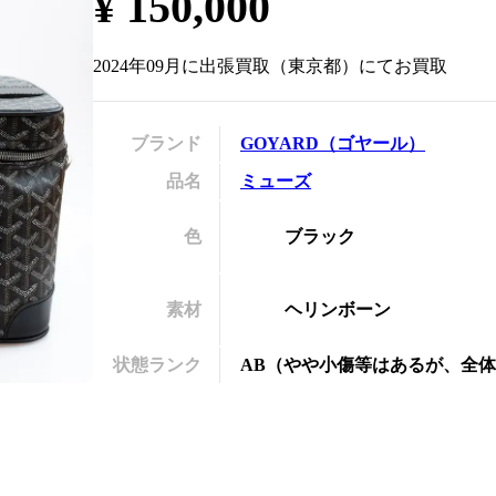
¥
150,000
の
2024年09月
に
出張買取
（
東京都
）にてお買取
ブランド
GOYARD
（
ゴヤール
）
品名
ミューズ
色
ブラック
素材
ヘリンボーン
状態ランク
AB
（
やや小傷等はあるが、全体