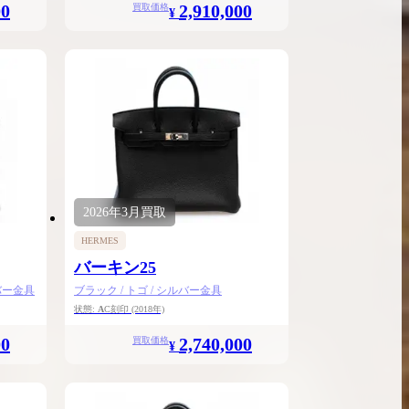
00
2,910,000
買取価格
¥
2026年
3月
買取
HERMES
バーキン25
バー金具
ブラック / トゴ / シルバー金具
状態:
A
C刻印
(2018年)
00
2,740,000
買取価格
¥