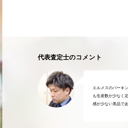
買取実績はこちらから
代表査定士のコメント
エルメスのバーキン
も生産数が少なく
感が少ない美品で
2026.04.10
2