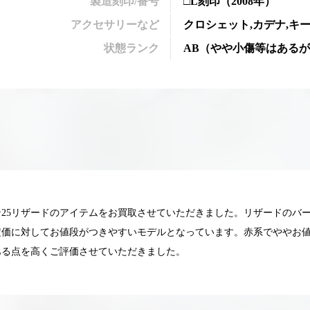
製造刻印/番号
□L刻印
（2008年）
アクセサリーなど
クロシェット,カデナ,キ
状態ランク
AB
（
やや小傷等はあるが
25リザードのアイテムをお買取させていただきました。リザードのバ
定価に対してお値段がつきやすいモデルとなっています。赤系でややお
ある点を高くご評価させていただきました。
025.05.16
2025.05.13