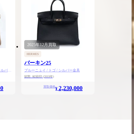
2025年
12月
買取
HERMES
バーキン25
シルバー
ブルーニュイ / トゴ / シルバー金具
状態:
A
D刻印
(2019年)
00
2,230,000
買取価格
¥