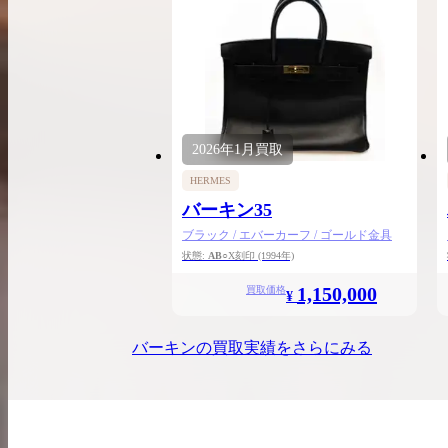
2026年
1月
買取
HERMES
バーキン35
ブラック / エバーカーフ / ゴールド金具
状態:
AB
○X刻印
(1994年)
1,150,000
買取価格
¥
バーキン
の買取実績をさらにみる