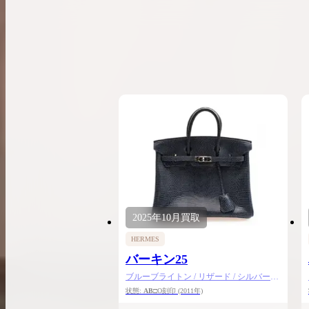
2025年
10月
買取
HERMES
バーキン25
ブルーブライトン / リザード / シルバー金
具
状態:
AB
□O刻印
(2011年)