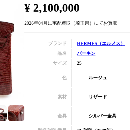
¥
2,100,000
の
2026年04月
に
宅配買取
（
埼玉県
）にてお買取
ブランド
HERMES
（
エルメス
）
品名
バーキン
サイズ
25
色
ルージュ
素材
リザード
金具
シルバー金具