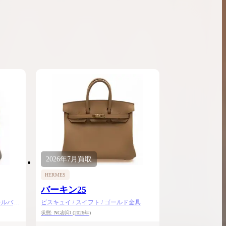
2026年
7月
買取
HERMES
バーキン25
シルバー
ビスキュイ / スイフト / ゴールド金具
状態:
N
G刻印
(2026年)