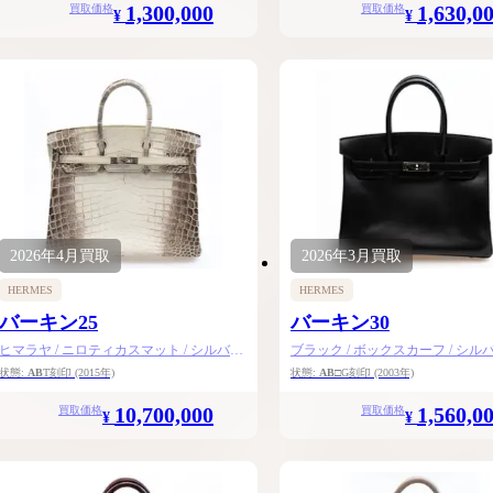
1,300,000
1,630,0
買取価格
買取価格
¥
¥
2026年
4月
買取
2026年
3月
買取
HERMES
HERMES
バーキン25
バーキン30
ヒマラヤ / ニロティカスマット / シルバー
ブラック / ボックスカーフ / シル
金具
状態:
AB
T刻印
(2015年)
状態:
AB
□G刻印
(2003年)
10,700,000
1,560,0
買取価格
買取価格
¥
¥