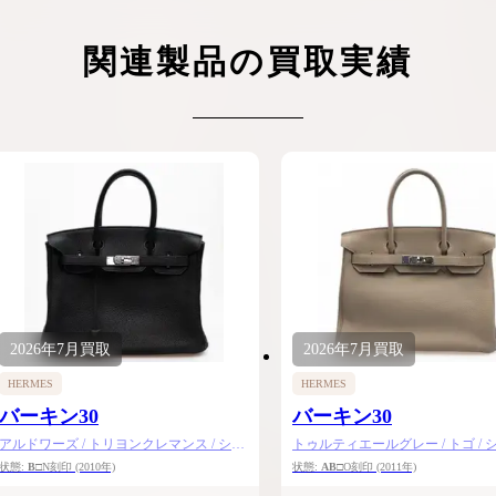
関連製品の買取実績
2026年
7月
買取
2026年
7月
買取
HERMES
HERMES
バーキン30
バーキン30
アルドワーズ / トリヨンクレマンス / シル
トゥルティエールグレー / トゴ / 
バー金具
金具
状態:
B
□N刻印
(2010年)
状態:
AB
□O刻印
(2011年)