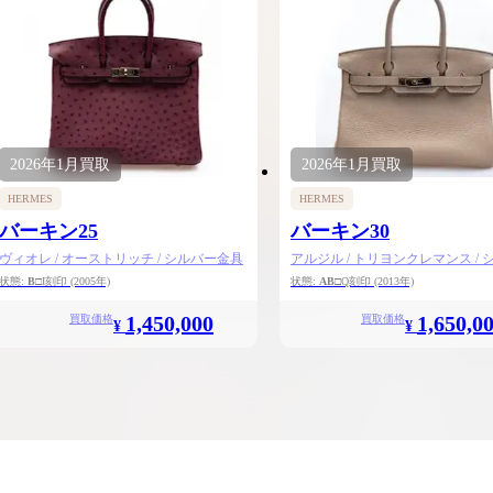
2026年
1月
買取
2026年
1月
買取
HERMES
HERMES
バーキン25
バーキン30
ヴィオレ / オーストリッチ / シルバー金具
アルジル / トリヨンクレマンス / 
金具
状態:
B
□I刻印
(2005年)
状態:
AB
□Q刻印
(2013年)
1,450,000
1,650,0
買取価格
買取価格
¥
¥