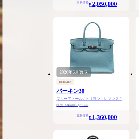
2,050,000
買取価格
¥
2026年
6月
買取
HERMES
バーキン30
ブルーアトール / トリヨンクレマンス / シ
ルバー金具
状態:
AB
A刻印
(2017年)
1,360,000
買取価格
¥