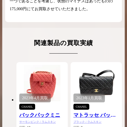
一つであることを考慮し、状態のマイナスはあったものの
175,000円にてお買取させていただきました。
関連製品の買取実績
2023年
4月
買取
2023年
1月
買取
CHANEL
CHANEL
バックパックミニ
マトラッセ バック
パック
サーモンピンク / ラムスキン
ブラック / ラムスキン