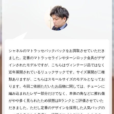
2026.04.10
2025.05.16
希少なリザード素材のバーキンの買取価格や
ケリーアドの買取価
高く売るためのポイントを徹底解説
取相場や高く売れる
シャネルのマトラッセバックパックをお買取させていただき
バーキン相場解説
ケリー相場解
ました。定番のマトラッセラインやターンロック金具がデザ
インされたモデルですが、こちらはヴィンテージ品ではなく
近年展開されているリュックサックです。サイズ展開が二種
コラムをさらにみる
類ありますが、こちらはスモールサイズのモデルとなってお
ります。今回ご依頼ただいたお品物に関しては、チェーンに
編み込まれたレザー部分だけでなく、本体の角などに擦れ傷
がやや多く見られたため状態はBランクとご評価させていた
だきました。ただし定番のデザインを採用した人気バッグの