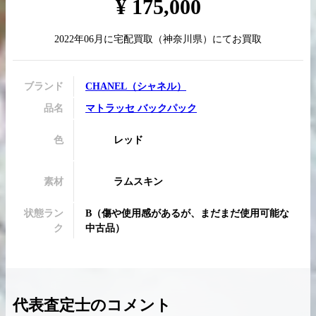
¥
175,000
2022年06月
に
宅配買取
（
神奈川県
）にてお買取
買取実績はこちらから
ブランド
CHANEL
（
シャネル
）
品名
マトラッセ バックパック
色
レッド
素材
ラムスキン
状態ラン
B
（
傷や使用感があるが、まだまだ使用可能な
ク
中古品
）
代表査定士のコメント