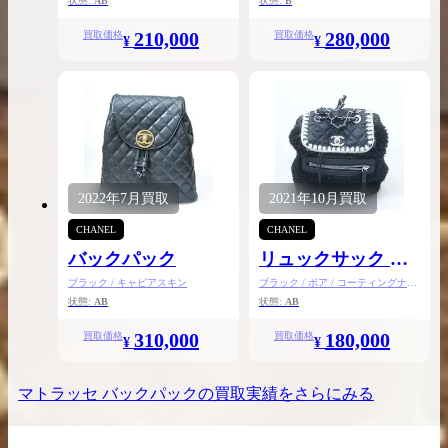
状態:
AB
状態:
B
210,000
280,000
買取価格
買取価格
¥
¥
2022年
7月
買取
2021年
10月
買取
CHANEL
CHANEL
バックパック
リュックサック コ
コネージュ
ブラック / キャビアスキン
ブラック / ボア / コーティングナイ
ロン
状態:
AB
状態:
AB
310,000
180,000
買取価格
買取価格
¥
¥
マトラッセ バックパック
の買取実績をさらにみる