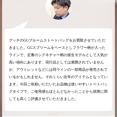
2026.04.10
2025.05.16
希少なリザード素材のバーキンの買取価格や
ケリーアドの買取価
グッチのGGブルームストートバッグをお買取させていただ
高く売るためのポイントを徹底解説
取相場や高く売れる
きました。GGスプリームをベースとしフラワー柄が入った
ラインで、定番のシグネチャー柄の派生モデルとして人気が
バーキン相場解説
ケリー相場解
高い傾向にあります。現行品としては展開されていません
が、アウトレットなどには同ラインの一部商品が発売されて
いるかもしれません。それくらい近年のアイテムとなってい
コラムをさらにみる
ます。今回ご依頼いただいたお品物は使いやすいトートバッ
グタイプで、ご使用感もほとんどなかったことから状態に関
しても高くご評価させていただきました。