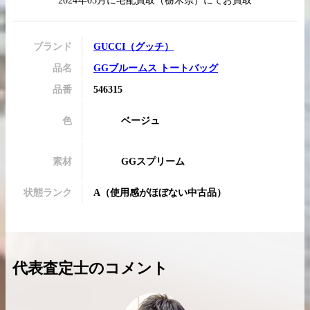
2024年05月
に
宅配買取
（
栃木県
）にてお買取
ブランド
GUCCI
（
グッチ
）
品名
GGブルームス トートバッグ
買取実績はこちらから
品番
546315
色
ベージュ
素材
GGスプリーム
状態ランク
A
（
使用感がほぼない中古品
）
代表査定士のコメント