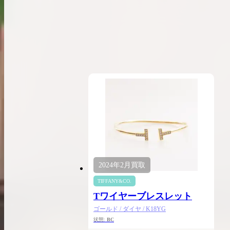
希少なリザード素材のバーキンの買取価格や
高く売るためのポイントを徹底解説
バーキン相場解説
コラムをさらにみる
2024年
2月
買取
TIFFANY&CO.
Tワイヤーブレスレット
ゴールド / ダイヤ / K18YG
状態:
BC