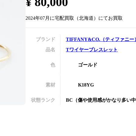
¥
80,000
の
2024年07月
に
宅配買取
（
北海道
）にてお買取
ブランド
TIFFANY&CO.
（
ティファニー
品名
Tワイヤーブレスレット
色
ゴールド
素材
K18YG
状態ランク
BC
（
傷や使用感がかなり多い中