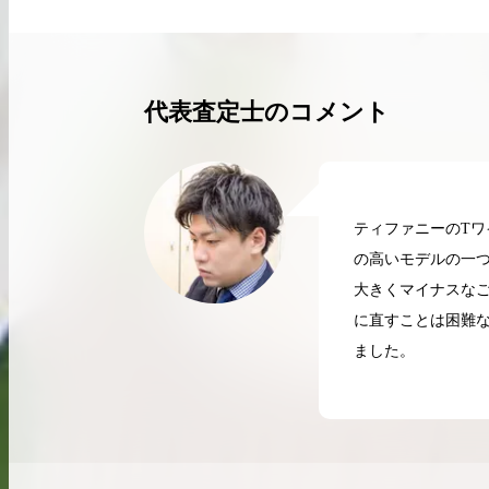
買取実績はこちらから
代表査定士のコメント
ティファニーのT
の高いモデルの一
大きくマイナスな
に直すことは困難
ました。
2026.04.10
2