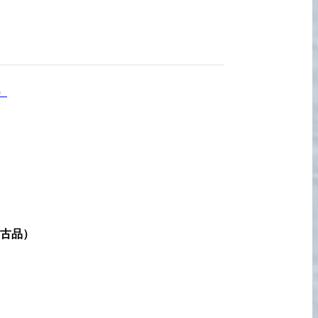
宅配買取の
お申込み
）
古品
）