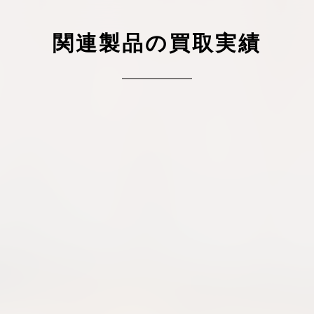
ケリーアドの買取価格が高騰中！リアルな買
ヴァンクリーフのアルハ
取相場や高く売れるコツを解説
取価格は？相場高騰で全
関連製品の買取実績
ップしています
ケリー相場解説
ヴァンクリ相場解