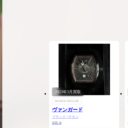
希少なリザード素材のバーキンの買取価格や
高く売るためのポイントを徹底解説
バーキン相場解説
コラムをさらにみる
2023年
3月
買取
FRANCK MULLER
ヴァンガード
ブラック / チタン
状態:
B