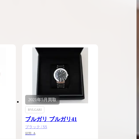
ンブラシリーズの買
ケリー35の買取価格はどれくらい？実績に基
体的に買取価格がア
づいた買取目安や査定ポイントを解説
ケリー相場解説
説
2021年
5月
買取
BVLGARI
ブルガリ ブルガリ41
ブラック / SS
状態:
A