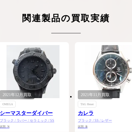
ケリーアドの買取価格が高騰中！リアルな買
ヴァンクリーフのアルハ
取相場や高く売れるコツを解説
取価格は？相場高騰で全
関連製品の買取実績
ップしています
ケリー相場解説
ヴァンクリ相場解
2021年
12月
買取
2021年
11月
買取
OMEGA
TAG Heuer
シーマスターダイバー
カレラ
ブラック / ラバー / セラミック / SS
ブラック / SS / レザー
状態:
N
状態:
B