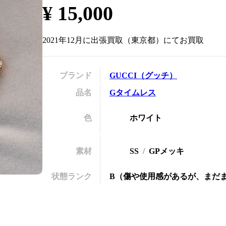
¥
15,000
の
2021年12月
に
出張買取
（
東京都
）にてお買取
ブランド
GUCCI
（
グッチ
）
品名
Gタイムレス
色
ホワイト
素材
SS
GPメッキ
状態ランク
B
（
傷や使用感があるが、まだ