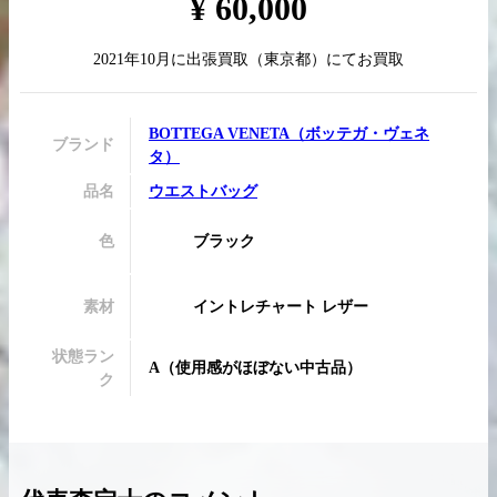
¥
60,000
2021年10月
に
出張買取
（
東京都
）にてお買取
買取実績はこちらから
BOTTEGA VENETA
（
ボッテガ・ヴェネ
ブランド
タ
）
品名
ウエストバッグ
色
ブラック
素材
イントレチャート レザー
状態ラン
A
（
使用感がほぼない中古品
）
ク