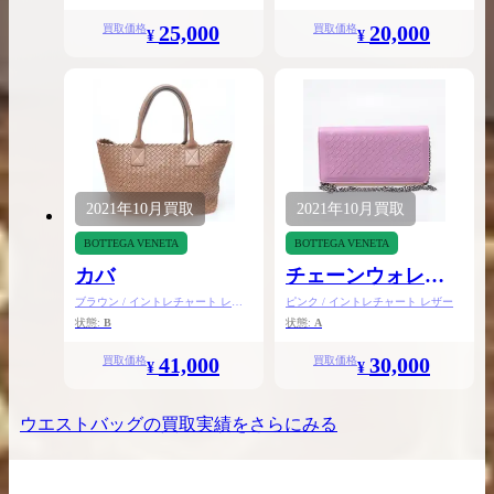
25,000
20,000
買取価格
買取価格
¥
¥
2021年
10月
買取
2021年
10月
買取
BOTTEGA VENETA
BOTTEGA VENETA
カバ
チェーンウォレッ
ト
ブラウン / イントレチャート レザ
ピンク / イントレチャート レザー
ー
状態:
B
状態:
A
41,000
30,000
買取価格
買取価格
¥
¥
ウエストバッグ
の買取実績をさらにみる