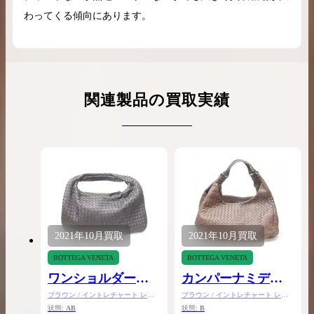
わってくる傾向にあります。
関連製品の買取実績
2021年
10月
買取
2021年
10月
買取
BOTTEGA VENETA
BOTTEGA VENETA
ワンショルダーバ
カンパーナミディ
ッグ
アム
ブラウン / イントレチャート レザ
ブラウン / イントレチャート レザ
ー
ー
状態:
AB
状態:
B