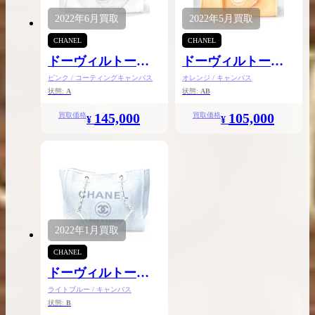
2022年
6月
買取
2022年
5月
買取
CHANEL
CHANEL
ドーヴィルトート
ドーヴィルトート
バッグMM
バッグMM
ピンク / コーティングキャンバス
オレンジ / キャンバス
状態:
A
状態:
AB
145,000
105,000
買取価格
買取価格
¥
¥
2022年
1月
買取
CHANEL
ドーヴィルトート
バッグMM
ライトブルー / キャンバス
状態:
B