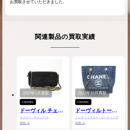
お買取させていただきました。
関連製品の買取実績
2023年
5月
買取
2022年
10月
買取
CHANEL
CHANEL
ドーヴィル チェー
ドーヴィルトート
ンウォレット
バッグPM
ネイビー / キャンバス
インディゴブルー / コーティングキ
ャンバス
状態:
A
状態:
A