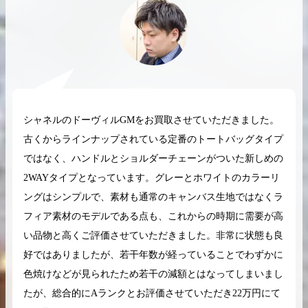
2026.04.10
2025.05.16
希少なリザード素材のバーキンの買取価格や
ケリーアドの買取価
シャネルのドーヴィルGMをお買取させていただきました。
高く売るためのポイントを徹底解説
取相場や高く売れる
古くからラインナップされている定番のトートバッグタイプ
バーキン相場解説
ケリー相場解
ではなく、ハンドルとショルダーチェーンがついた新しめの
2WAYタイプとなっています。グレーとホワイトのカラーリ
ングはシンプルで、素材も通常のキャンバス生地ではなくラ
コラムをさらにみる
フィア素材のモデルである点も、これからの時期に需要が高
い品物と高くご評価させていただきました。非常に状態も良
好ではありましたが、若干年数が経っていることでわずかに
色焼けなどが見られたため若干の減額とはなってしまいまし
たが、総合的にAランクとお評価させていただき22万円にて