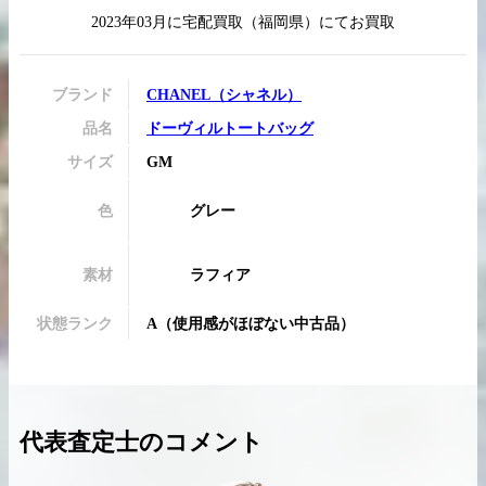
2023年03月
に
宅配買取
（
福岡県
）にてお買取
ブランド
CHANEL
（
シャネル
）
買取実績はこちらから
品名
ドーヴィルトートバッグ
サイズ
GM
色
グレー
素材
ラフィア
状態ランク
A
（
使用感がほぼない中古品
）
代表査定士のコメント