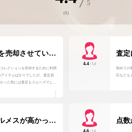
(
8
)
を売却させていた
査定
かっ
4.4
/ 5.0
コレクションを売却するために利用
初めての
のアイテムばかりでしたが、査定員
応なども
かった割には査定もスムーズでし
うために保留しましたが、 おおよそ
で買取してもらえましたので満足で
ルメスが高かっ
点数
も満足
した
4.6
/ 5.0