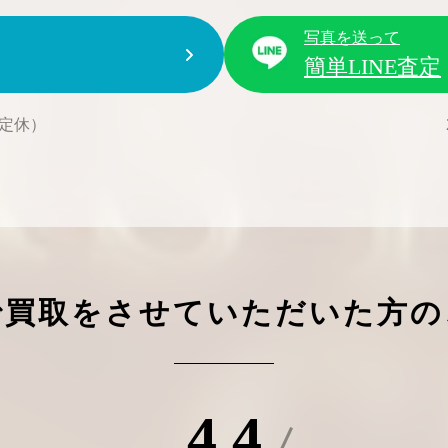
写真を送って
簡単LINE査定
水曜定休）
で買取をさせていただいた方の
4.4