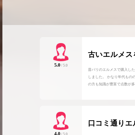
古いエルメス
だきました
5.0
/ 5.0
昔パリのエルメスで購入した
しました。 かなり年代もの
の方も知識が豊富で点数が多
た。 一部の商品は自分で使
売りたかった品物は希望価格
す。
口コミ通りエ
た！それ以外
4.0
/ 5.0