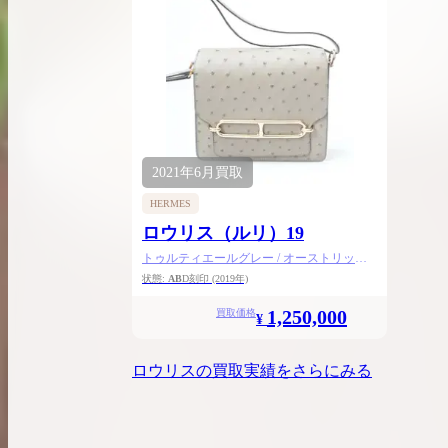
希少なリザード素材のバーキンの買取価格や
高く売るためのポイントを徹底解説
バーキン相場解説
コラムをさらにみる
2021年
6月
買取
HERMES
ロウリス（ルリ）19
トゥルティエールグレー / オーストリッチ /
シャンパンゴールド金具
状態:
AB
D刻印
(2019年)
1,250,000
買取価格
¥
ロウリス
の買取実績をさらにみる