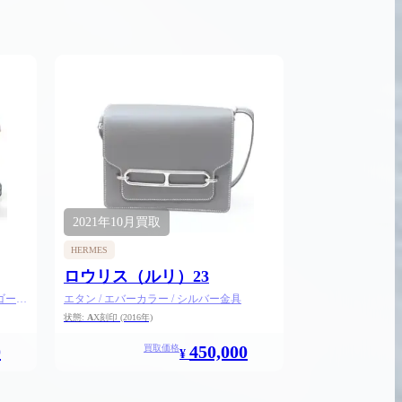
2021年
10月
買取
HERMES
ロウリス（ルリ）23
 ゴール
エタン / エバーカラー / シルバー金具
状態:
A
X刻印
(2016年)
0
450,000
買取価格
¥
2026.05.18