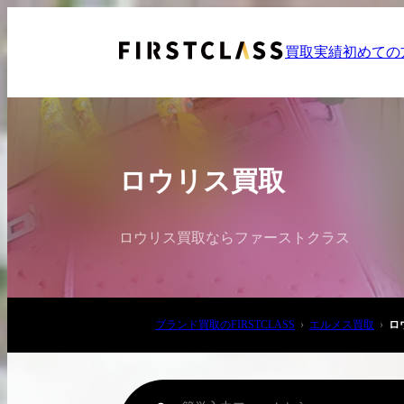
買取実績
初めての
ロウリス買取
ロウリス買取ならファーストクラス
お電話でご相談
03-6908-5890
ブランド買取のFIRSTCLASS
エルメス買取
ロ