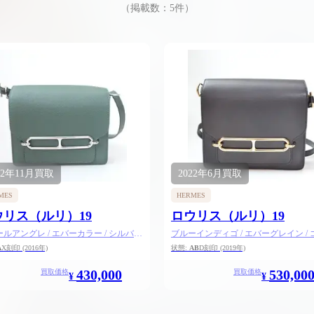
（掲載数：
5
件）
22年
11月
買取
2022年
6月
買取
MES
HERMES
ウリス（ルリ）19
ロウリス（ルリ）19
ルアングレ / エバーカラー / シルバー
ブルーインディゴ / エバーグレイン /
ド金具
A
X刻印
(2016年)
状態:
AB
D刻印
(2019年)
430,000
530,00
買取価格
買取価格
¥
¥
025.05.16
2025.05.13