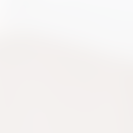
ケリーアドの買取価格が高騰中！リアルな買
ヴァンクリーフのアルハ
取相場や高く売れるコツを解説
取価格は？相場高騰で全
ップしています
ケリー相場解説
ヴァンクリ相場解