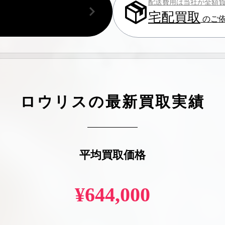
配送費用は当社が全額
宅配買取
の
のご
ロウリス
の最新買取実績
平均買取価格
¥
644,000