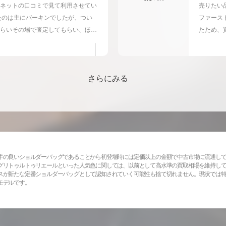
ネットの口コミで見て利用させてい
売りたい
たのは主にバーキンでしたが、つい
ファース
くらいその場で査定してもらい、ほと
たため、
謝しています。 エルメスが高いと
ーストク
やルイヴィトンなどハイブランドで
と前置き
と思います。 査定員の方は「正直
のことで
さらにみる
と謙遜していましたが、スカーフな
多かった
で、また売りたい品物がある際はま
きに優れ
おります。
づらかっ
いただい
ず、まと
ておりま
手の良いショルダーバッグであることから初登場時には定価以上の金額で中古市場に流通し
グリトゥルトゥリエールといった人気色に関しては、以前として高水準の買取相場を維持し
スが新たな定番ショルダーバッグとして認知されていく可能性も捨て切れません。現状では
モデルです。