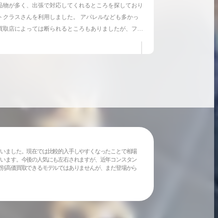
品物が多く、出張で対応してくれるところを探しており
トクラスさんを利用しました。 アパレルなども多かっ
買取店によっては断られるところもありましたが、ファ
ラスさんは「アパレルはあまり値段がつかないです。」
こそありましたが、ご売却いただくかはお任せしますと
したので出張での買取を依頼しました。 かなり点数が
のですが、査定時間も思ったほど長くなく、非常に目利
ていると感じました。 アパレル類はやはり値段がつき
たですが、その分バッグやアクセサリーを高く評価して
たため、全て買取してもらいました。 手間もかから
めて引き取っていただき、手元に残った金額にも満足し
す。
ていました。現在では比較的入手しやすくなったことで相場
ています。今後の人気にも左右されますが、近年コンスタン
特別高価買取できるモデルではありませんが、まだ登場から