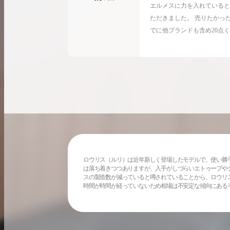
エルメスに力を入れていると
ただきました。 売りたかっ
でに他ブランドも含め20点
んど引き取っていただいて感
の口コミでしたが、シャネル
あればほとんどが平均以上だ
アパレル類はあまり・・・」
ども納得できる金額でしたの
とめてお願いしたいと思って
ロウリス（ルリ）は近年新しく登場したモデルで、使い勝
は落ち着きつつありますが、入手がしづらいエトゥープや
スの製造数が減っていると噂されていることから、ロウリ
時間が時間が経っていないため相場は不安定な傾向にある