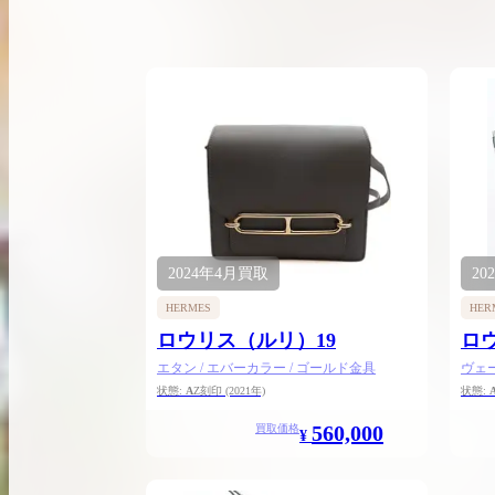
買取実績はこちらから
2024年
4月
買取
20
HERMES
HER
ロウリス（ルリ）19
ロ
エタン / エバーカラー / ゴールド金具
ヴェー
金具
状態:
A
Z刻印
(2021年)
状態:
560,000
買取価格
¥
2026.04.10
2