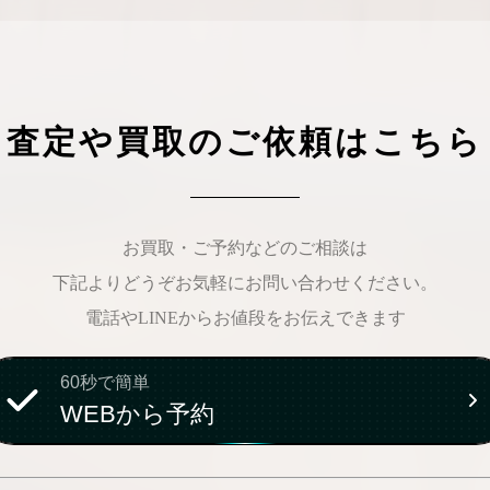
査定や買取のご依頼はこちら
お買取・ご予約などのご相談は
下記よりどうぞお気軽にお問い合わせください。
電話やLINEからお値段をお伝えできます
60秒で簡単
WEBから予約
025.05.16
2025.05.13