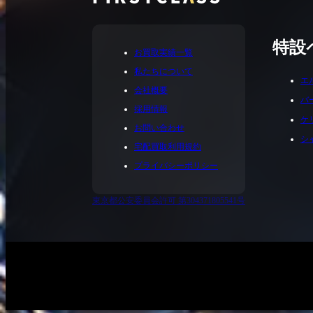
特設
お買取実績一覧
私たちについて
エ
会社概要
バ
採用情報
ケ
お問い合わせ
シ
宅配買取利用規約
プライバシーポリシー
東京都公安委員会許可 第304371805541号