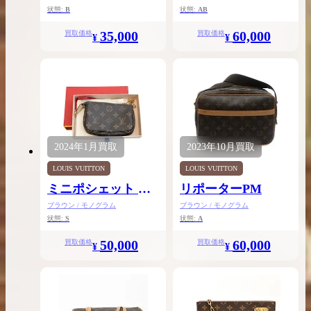
状態:
B
状態:
AB
35,000
60,000
買取価格
買取価格
¥
¥
2024年
1月
買取
2023年
10月
買取
LOUIS VUITTON
LOUIS VUITTON
ミニポシェット ア
リポーターPM
クセソワール
ブラウン / モノグラム
ブラウン / モノグラム
状態:
S
状態:
A
50,000
60,000
買取価格
買取価格
¥
¥