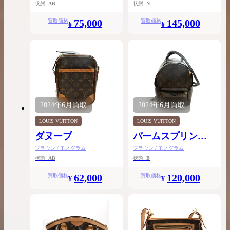
状態:
AB
状態:
N
75,000
145,000
買取価格
買取価格
¥
¥
2024年
6月
買取
2024年
6月
買取
LOUIS VUITTON
LOUIS VUITTON
ダヌーブ
パームスプリング
スミニ
ブラウン / モノグラム
ブラウン / モノグラム
状態:
AB
状態:
B
62,000
120,000
買取価格
買取価格
¥
¥