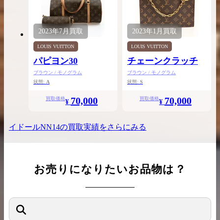
2023年
7月
買取
2023年
1月
買取
LOUIS VUITTON
LOUIS VUITTON
パピヨン30
チェーンクラッチ
ブラウン / モノグラム
ブラウン / モノグラム
状態:
A
状態:
S
70,000
70,000
買取価格
買取価格
¥
¥
イドールNN14
の買取実績をさらにみる
お売りになりたいお品物は？