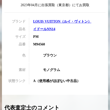
2023年04月
に
出張買取
（
東京都
）にてお買取
ブランド
LOUIS VUITTON
（
ルイ・ヴィトン
）
買取実績はこちらから
品名
イドールNN14
サイズ
PM
品番
M94560
色
ブラウン
素材
モノグラム
状態ランク
A
（
使用感がほぼない中古品
）
代表査定士のコメント