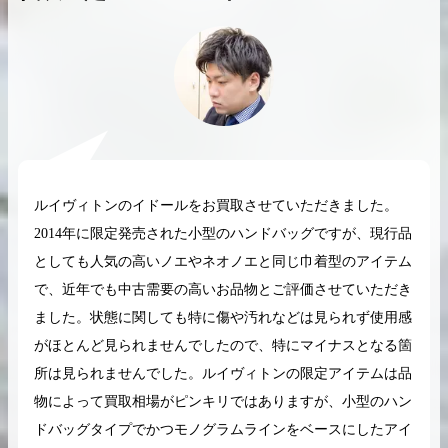
2026.04.10
2025.05.16
希少なリザード素材のバーキンの買取価格や
ケリーアドの買取価
高く売るためのポイントを徹底解説
取相場や高く売れる
ルイヴィトンのイドールをお買取させていただきました。
バーキン相場解説
ケリー相場解
2014年に限定発売された小型のハンドバッグですが、現行品
としても人気の高いノエやネオノエと同じ巾着型のアイテム
で、近年でも中古需要の高いお品物とご評価させていただき
コラムをさらにみる
ました。状態に関しても特に傷や汚れなどは見られず使用感
がほとんど見られませんでしたので、特にマイナスとなる箇
所は見られませんでした。ルイヴィトンの限定アイテムは品
物によって買取相場がピンキリではありますが、小型のハン
ドバッグタイプでかつモノグラムラインをベースにしたアイ