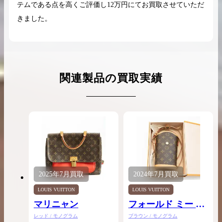
テムである点を高くご評価し12万円にてお買取させていただ
きました。
関連製品の買取実績
2025年
7月
買取
2024年
7月
買取
LOUIS VUITTON
LOUIS VUITTON
マリニャン
フォールド ミー ポ
ーチ
レッド / モノグラム
ブラウン / モノグラム