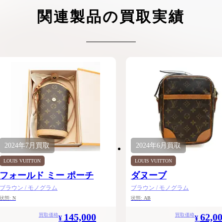
ケリーアドの買取価格が高騰中！リアルな買
ヴァンクリーフのアルハ
関連製品の買取実績
取相場や高く売れるコツを解説
取価格は？相場高騰で全
ップしています
ケリー相場解説
ヴァンクリ相場解
2024年
7月
買取
2024年
6月
買取
LOUIS VUITTON
LOUIS VUITTON
フォールド ミー ポーチ
ダヌーブ
ブラウン / モノグラム
ブラウン / モノグラム
状態:
N
状態:
AB
145,000
62,0
買取価格
買取価格
¥
¥