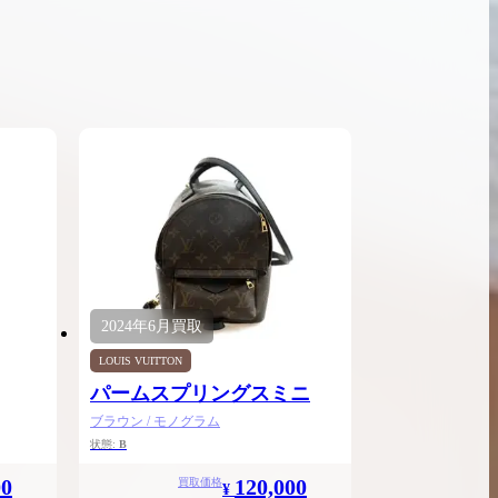
ンブラシリーズの買
ケリー35の買取価格はどれくらい？実績に基
体的に買取価格がア
づいた買取目安や査定ポイントを解説
ケリー相場解説
説
2024年
6月
買取
LOUIS VUITTON
パームスプリングスミニ
ブラウン / モノグラム
状態:
B
00
120,000
買取価格
¥