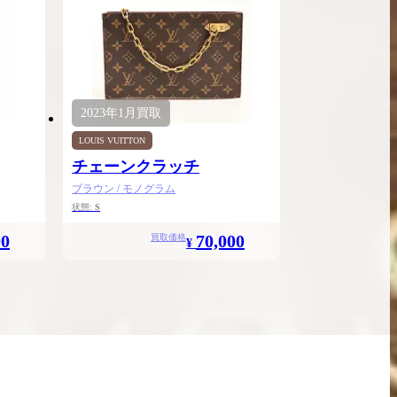
2023年
1月
買取
LOUIS VUITTON
チェーンクラッチ
ブラウン / モノグラム
状態:
S
00
70,000
買取価格
¥