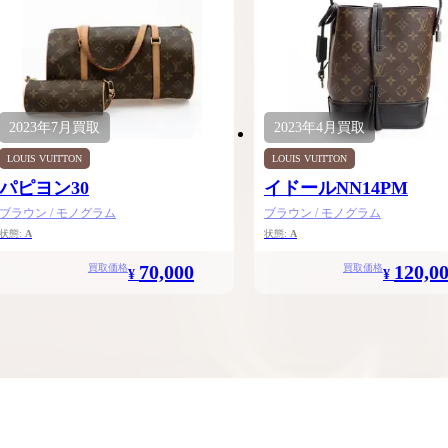
2023年
7月
買取
2023年
4月
買取
LOUIS VUITTON
LOUIS VUITTON
パピヨン30
イドールNN14PM
ブラウン / モノグラム
ブラウン / モノグラム
状態:
A
状態:
A
70,000
120,0
買取価格
買取価格
¥
¥