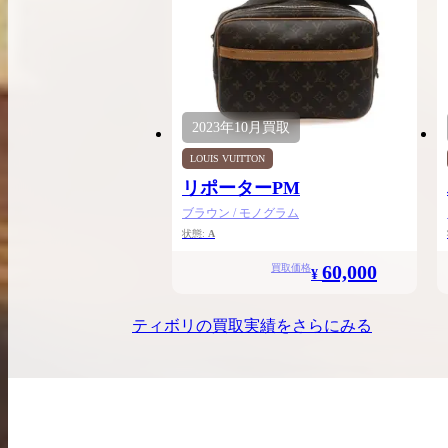
2023年
10月
買取
LOUIS VUITTON
リポーターPM
ブラウン / モノグラム
状態:
A
60,000
買取価格
¥
ティボリ
の買取実績をさらにみる