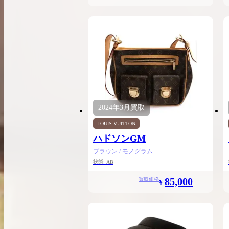
2024年
3月
買取
LOUIS VUITTON
ハドソンGM
ブラウン / モノグラム
状態:
AB
85,000
買取価格
¥