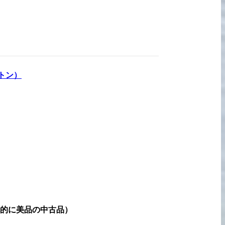
宅配買取の
お申込み
トン
）
的に美品の中古品
）