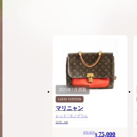
希少なリザード素材のバーキンの買取価格や
高く売るためのポイントを徹底解説
バーキン相場解説
コラムをさらにみる
2025年
7月
買取
LOUIS VUITTON
マリニャン
レッド / モノグラム
状態:
AB
75,000
買取価格
¥