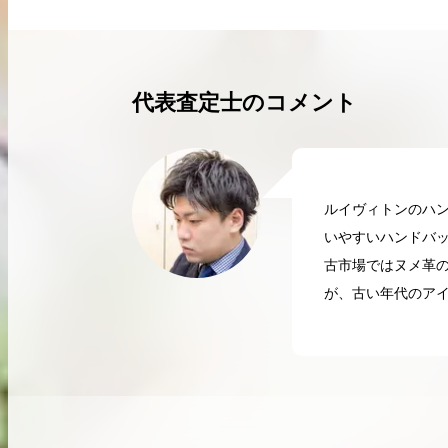
買取実績はこちらから
代表査定士のコメント
ルイヴィトンのハ
いやすいハンドバ
古市場ではヌメ革
が、古い年代のア
2026.04.10
2