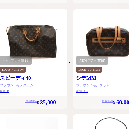
2024年
2月
買取
2024年
2月
買取
LOUIS VUITTON
LOUIS VUITTON
スピーディ40
シテMM
ブラウン / モノグラム
ブラウン / モノグラム
状態:
B
状態:
AB
35,000
60,0
買取価格
買取価格
¥
¥