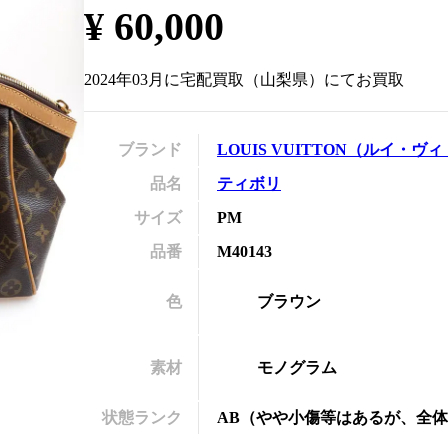
¥
60,000
の
2024年03月
に
宅配買取
（
山梨県
）にてお買取
ブランド
LOUIS VUITTON
（
ルイ・ヴィ
品名
ティボリ
サイズ
PM
品番
M40143
色
ブラウン
素材
モノグラム
状態ランク
AB
（
やや小傷等はあるが、全体