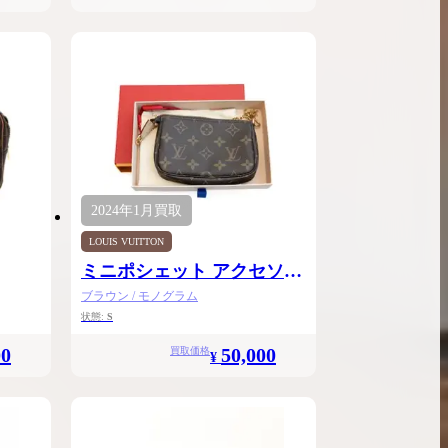
2024年
1月
買取
LOUIS VUITTON
ミニポシェット アクセソワ
ール
ブラウン / モノグラム
状態:
S
00
50,000
買取価格
¥