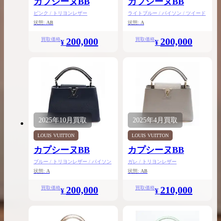
カプシーヌBB
カプシーヌBB
ピンク / トリヨンレザー
ライトブルー / パイソン / ツイード
状態:
AB
状態:
A
200,000
200,000
買取価格
買取価格
¥
¥
2025年
10月
買取
2025年
4月
買取
LOUIS VUITTON
LOUIS VUITTON
カプシーヌBB
カプシーヌBB
ブルー / トリヨンレザー / パイソン
ガレ / トリヨンレザー
状態:
A
状態:
AB
200,000
210,000
買取価格
買取価格
¥
¥