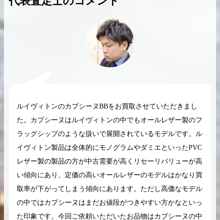
代表査定士のコメント
2026.04.10
2025.05.16
希少なリザード素材のバーキンの買取価格や
ケリーアドの買取価
高く売るためのポイントを徹底解説
取相場や高く売れる
ルイヴィトンのカプシーヌBBをお買取させていただきまし
バーキン相場解説
ケリー相場解
た。カプシーヌはルイヴィトンの中でもオールレザー製のフ
ラッグシップのような扱いで展開されているモデルです。ル
イヴィトン製品は全体的にモノグラムやダミエといったPVC
コラムをさらにみる
レザー製の製品の方が中古需要が高くリセーリバリューが高
い傾向にあり、定価の高いオールレザーのモデルはかなり買
取率が下がってしまう傾向にあります。ただし高価なモデル
の中ではカプシーヌはまだお値段がつきやすい方かなといっ
た印象です。今回ご依頼いただいたお品物はカプシーヌの中