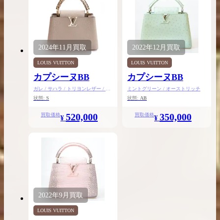
2024年
11月
買取
2022年
12月
買取
LOUIS VUITTON
LOUIS VUITTON
カプシーヌBB
カプシーヌBB
ガレ / サハラ / トリヨンレザー / ク
ミントグリーン / オーストリッチ
ロコダイル
状態:
S
状態:
AB
520,000
350,000
買取価格
買取価格
¥
¥
2022年
9月
買取
LOUIS VUITTON