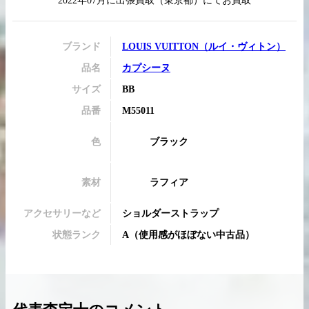
2022年07月
に
出張買取
（
東京都
）にてお買取
ブランド
LOUIS VUITTON
（
ルイ・ヴィトン
）
品名
カプシーヌ
買取実績はこちらから
サイズ
BB
品番
M55011
色
ブラック
素材
ラフィア
アクセサリーなど
ショルダーストラップ
状態ランク
A
（
使用感がほぼない中古品
）