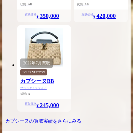
状態:
AB
状態:
AB
350,000
420,000
買取価格
買取価格
¥
¥
2022年
7月
買取
LOUIS VUITTON
カプシーヌBB
ブラック / ラフィア
状態:
A
245,000
買取価格
¥
カプシーヌ
の買取実績をさらにみる