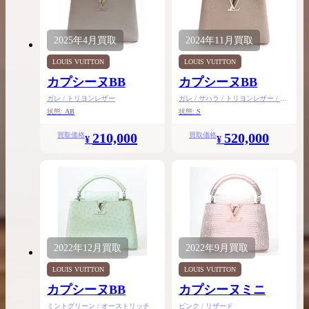
2025年
4月
買取
2024年
11月
買取
LOUIS VUITTON
LOUIS VUITTON
カプシーヌBB
カプシーヌBB
ガレ / トリヨンレザー
ガレ / サハラ / トリヨンレザー / ク
ロコダイル
状態:
AB
状態:
S
210,000
520,000
買取価格
買取価格
¥
¥
2022年
12月
買取
2022年
9月
買取
LOUIS VUITTON
LOUIS VUITTON
カプシーヌBB
カプシーヌミニ
ミントグリーン / オーストリッチ
ピンク / リザード