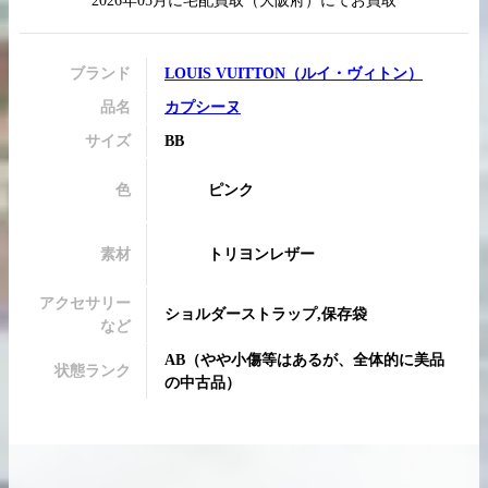
2026年05月
に
宅配買取
（
大阪府
）にてお買取
ブランド
LOUIS VUITTON
（
ルイ・ヴィトン
）
品名
カプシーヌ
買取実績はこちらから
サイズ
BB
色
ピンク
素材
トリヨンレザー
アクセサリー
ショルダーストラップ,保存袋
など
AB
（
やや小傷等はあるが、全体的に美品
状態ランク
の中古品
）