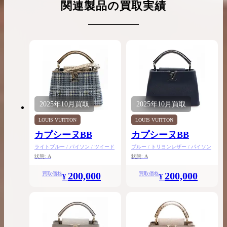
関連製品の買取実績
2025年
10月
買取
2025年
10月
買取
LOUIS VUITTON
LOUIS VUITTON
カプシーヌBB
カプシーヌBB
ライトブルー / パイソン / ツイード
ブルー / トリヨンレザー / パイソン
状態:
A
状態:
A
200,000
200,000
買取価格
買取価格
¥
¥