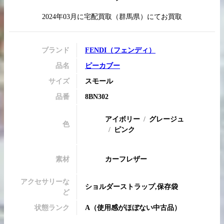
2024年03月
に
宅配買取
（
群馬県
）にてお買取
買取実績はこちらから
ブランド
FENDI
（
フェンディ
）
品名
ピーカブー
サイズ
スモール
品番
8BN302
アイボリー
グレージュ
色
ピンク
素材
カーフレザー
アクセサリーな
ショルダーストラップ,保存袋
ど
状態ランク
A
（
使用感がほぼない中古品
）