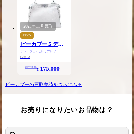
2021年
11月
買取
FENDI
ピーカブーミディ
アム
グレージュ / セレリアレザー
状態:
A
175,000
買取価格
¥
ピーカブー
の買取実績をさらにみる
お売りになりたいお品物は？