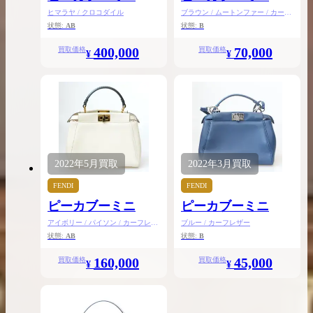
ヒマラヤ / クロコダイル
ブラウン / ムートンファー / カーフ
レザー
状態:
AB
状態:
B
400,000
70,000
買取価格
買取価格
¥
¥
2022年
5月
買取
2022年
3月
買取
FENDI
FENDI
ピーカブーミニ
ピーカブーミニ
アイボリー / パイソン / カーフレザ
ブルー / カーフレザー
ー
状態:
AB
状態:
B
160,000
45,000
買取価格
買取価格
¥
¥