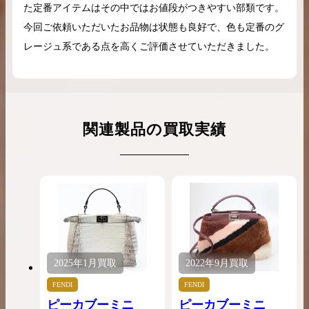
た定番アイテムはその中ではお値段がつきやすい部類です。
今回ご依頼いただいたお品物は状態も良好で、色も定番のグ
レージュ系である点を高くご評価させていただきました。
関連製品の買取実績
2025年
1月
買取
2022年
9月
買取
FENDI
FENDI
ピーカブーミニ
ピーカブーミニ