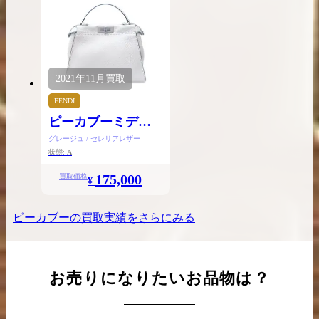
2021年
11月
買取
FENDI
ピーカブーミディ
アム
グレージュ / セレリアレザー
状態:
A
175,000
買取価格
¥
ピーカブー
の買取実績をさらにみる
お売りになりたいお品物は？