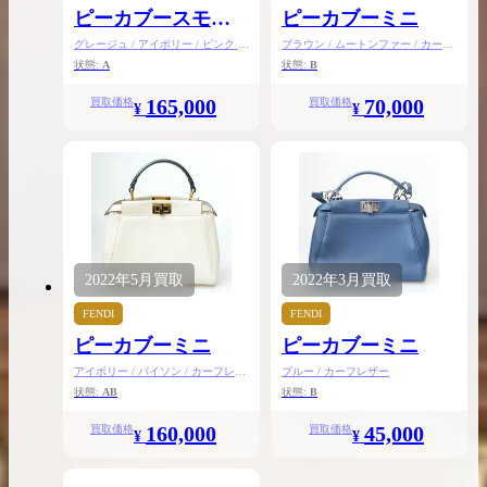
ピーカブースモー
ピーカブーミニ
ル
グレージュ / アイボリー / ピンク /
ブラウン / ムートンファー / カーフ
カーフレザー
レザー
状態:
A
状態:
B
165,000
70,000
買取価格
買取価格
¥
¥
2022年
5月
買取
2022年
3月
買取
FENDI
FENDI
ピーカブーミニ
ピーカブーミニ
アイボリー / パイソン / カーフレザ
ブルー / カーフレザー
ー
状態:
AB
状態:
B
160,000
45,000
買取価格
買取価格
¥
¥