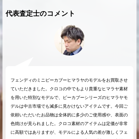
代表査定士のコメント
2026.04.10
2025.05.16
希少なリザード素材のバーキンの買取価格や
ケリーアドの買取価
高く売るためのポイントを徹底解説
取相場や高く売れる
バーキン相場解説
ケリー相場解
フェンディのミニピーカブーヒマラヤのモデルをお買取させ
ていただきました。クロコの中でもより貴重なヒマラヤ素材
コラムをさらにみる
を用いた特別なモデルで、ピーカブーシリーズのヒマラヤモ
デルは中古市場でも滅多に見かけないアイテムです。今回ご
依頼いただいたお品物は全体的に多少のご使用感や、表面の
色焼けが見られました。クロコ素材のアイテムは定価が非常
に高額ではありますが、モデルによる人気の差が激しくフェ