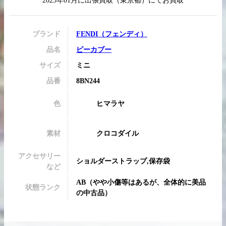
2025年01月
に
出張買取
（
東京都
）にてお買取
ブランド
FENDI
（
フェンディ
）
品名
ピーカブー
買取実績はこちらから
サイズ
ミニ
品番
8BN244
色
ヒマラヤ
素材
クロコダイル
アクセサリー
ショルダーストラップ,保存袋
など
AB
（
やや小傷等はあるが、全体的に美品
状態ランク
の中古品
）