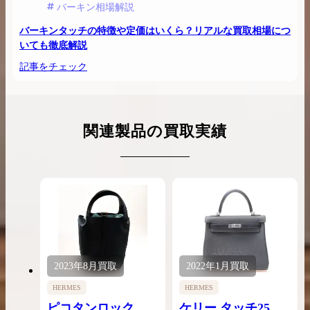
バーキン相場解説
バーキンタッチの特徴や定価はいくら？リアルな買取相場につ
いても徹底解説
記事をチェック
関連製品の買取実績
2023年
8月
買取
2022年
1月
買取
HERMES
HERMES
ピコタンロック タ
ケリー タッチ25