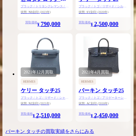
ッチPM
ブラック / トリヨンクレマンス / ア
ブラック / トゴ / リザード / シルバ
リゲーターマット / ゴールド金具
ー金具
状態:
N
B刻印
(2023年)
状態:
S
Y刻印
(2020年)
790,000
2,500,000
買取価格
買取価格
¥
¥
2021年
12月
買取
2021年
4月
買取
HERMES
HERMES
ケリー タッチ25
バーキン タッチ25
ブラック / トゴ / リザード / シャン
ブラック / トゴ / アリゲーターシャ
パンゴールド金具
イン / ゴールド金具
状態:
N
Z刻印
(2021年)
状態:
A
C刻印
(2018年)
2,510,000
2,450,000
買取価格
買取価格
¥
¥
バーキン タッチ
の買取実績をさらにみる