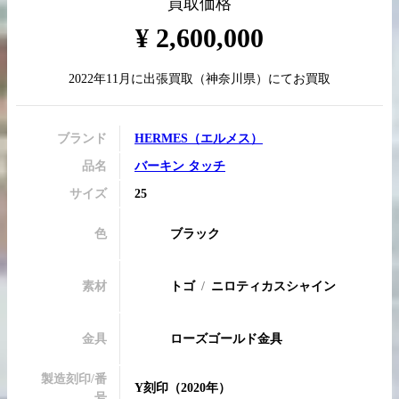
買取価格
¥
2,600,000
2022年11月
に
出張買取
（
神奈川県
）にてお買取
買取実績はこちらから
ブランド
HERMES
（
エルメス
）
品名
バーキン タッチ
サイズ
25
色
ブラック
素材
トゴ
ニロティカスシャイン
金具
ローズゴールド金具
製造刻印/番
Y刻印
（2020年）
号