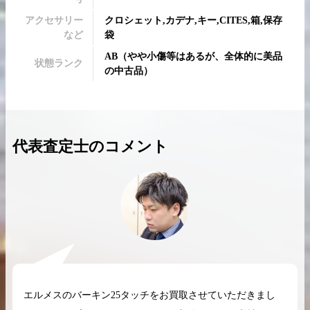
アクセサリー
クロシェット,カデナ,キー,CITES,箱,保存
など
袋
AB
（
やや小傷等はあるが、全体的に美品
状態ランク
の中古品
）
2026.04.10
2025.05.16
希少なリザード素材のバーキンの買取価格や
ケリーアドの買取価
高く売るためのポイントを徹底解説
取相場や高く売れる
代表査定士のコメント
バーキン相場解説
ケリー相場解
コラムをさらにみる
エルメスのバーキン25タッチをお買取させていただきまし