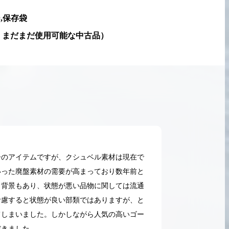
,保存袋
、まだまだ使用可能な中古品
）
ーのアイテムですが、クシュベル素材は現在で
いった廃盤素材の需要が高まっており数年前と
う背景もあり、状態が悪い品物に関しては流通
考慮すると状態が良い部類ではありますが、と
てしまいました。しかしながら人気の高いゴー
2026.05.18
だきました。