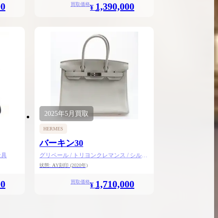
00
1,390,000
買取価格
¥
2025年
5月
買取
HERMES
バーキン30
金具
グリペール / トリヨンクレマンス / シルバ
ー金具
状態:
A
Y刻印
(2020年)
00
1,710,000
買取価格
¥