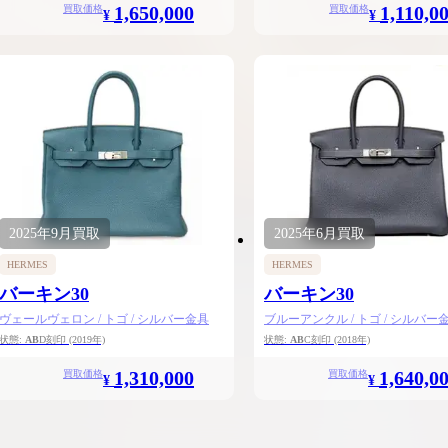
1,650,000
1,110,0
買取価格
買取価格
¥
¥
2025年
9月
買取
2025年
6月
買取
HERMES
HERMES
バーキン30
バーキン30
ヴェールヴェロン / トゴ / シルバー金具
ブルーアンクル / トゴ / シルバー
状態:
AB
D刻印
(2019年)
状態:
AB
C刻印
(2018年)
1,310,000
1,640,0
買取価格
買取価格
¥
¥