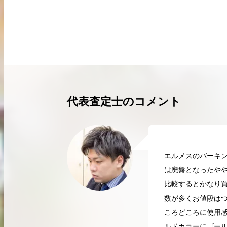
買取実績はこちらから
代表査定士のコメント
エルメスのバーキン
は廃盤となったや
比較するとかなり
数が多くお値段は
ころどころに使用
2026.04.10
2
ルドカラーにゴール