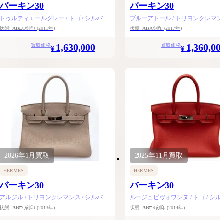
バーキン30
バーキン30
トゥルティエールグレー / トゴ / シルバー
ブルーアトール / トリヨンクレマンス
金具
ルバー金具
状態:
AB
□O刻印
(2011年)
状態:
AB
A刻印
(2017年)
1,630,000
1,360,0
買取価格
買取価格
¥
¥
2026年
1月
買取
2025年
11月
買取
HERMES
HERMES
バーキン30
バーキン30
アルジル / トリヨンクレマンス / シルバー
ルージュピヴォワンヌ / トゴ / シ
金具
具
状態:
AB
□Q刻印
(2013年)
状態:
AB
□R刻印
(2014年)