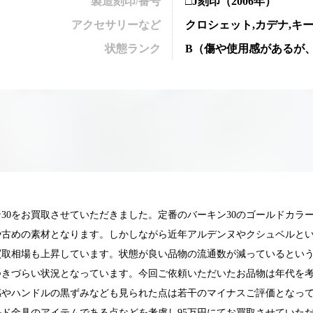
製造刻印/番号
□J刻印
（2006年）
アクセサリーなど
クロシェット,カデナ,キー
状態ランク
B
（
傷や使用感があるが
30をお買取させていただきました。定番のバーキン30のゴールドカラ
や古めの素材となります。しかしながら近年アルデンヌやクシュベルと
買取相場も上昇しています。状態が良い品物の流通数が減っているとい
つきづらい状況となっています。今回ご依頼いただいたお品物は年代を
感やハンドルの黒ずみなども見られた点は若干のマイナスご評価となっ
025.05.16
2025.05.13
ド金具のアイテムである点などを考慮し95万円にてお買取させていた