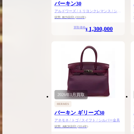
バーキン30
アルドワーズ / トリヨンクレマンス / シル
バー金具
状態:
B
□N刻印
(2010年)
1,300,000
買取価格
¥
2026年
1月
買取
HERMES
バーキン ギリーズ30
アネモネ / トゴ / スイフト / シルバー金具
状態:
AB
□R刻印
(2014年)