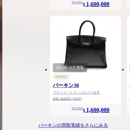
1,600,000
買取価格
¥
2025年
10月
買取
HERMES
バーキン30
ブラック / トゴ / シルバー金具
状態:
A
□I刻印
(2005年)
1,600,000
買取価格
¥
バーキン
の買取実績をさらにみる