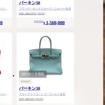
バーキン30
 / シ
ブラック / ボックスカーフ / シルバー金具
状態:
AB
□G刻印
(2003年)
00
1,560,000
買取価格
¥
2025年
11月
買取
HERMES
バーキン30
ルバー金
ブルーアトール / トゴ / ゴールド金具
状態:
AB
T刻印
(2015年)