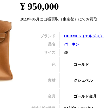
¥
950,000
の
2023年06月
に
出張買取
（
東京都
）にてお買取
ブランド
HERMES
（
エルメス
）
品名
バーキン
サイズ
30
色
ゴールド
素材
クシュベル
金具
ゴールド金具