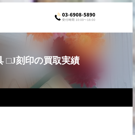
具 □J刻印の買取実績